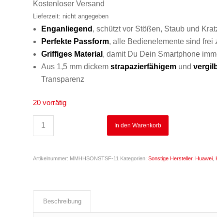
war:
ist:
Kostenloser Versand
€19,99
€14,99.
Lieferzeit: nicht angegeben
Enganliegend
, schützt vor Stößen, Staub und Krat
Perfekte
Passform
, alle Bedienelemente sind frei
Griffiges
Material
, damit Du Dein Smartphone imme
Aus 1,5 mm dickem
strapazierfähigem
und
vergi
Transparenz
20 vorrätig
In den Warenkorb
Artikelnummer:
MMHHSONSTSF-11
Kategorien:
Sonstige Hersteller
,
Huawei
,
Beschreibung