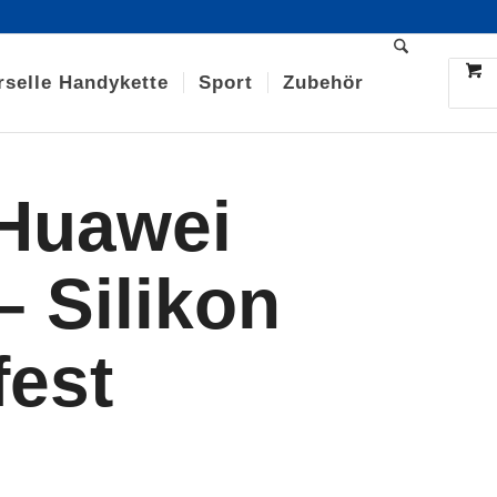
rselle Handykette
Sport
Zubehör
 Huawei
 –
Silikon
fest