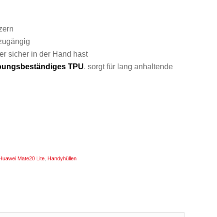
zern
 zugängig
r sicher in der Hand hast
lbungsbeständiges TPU
, sorgt für lang anhaltende
Huawei Mate20 Lite
,
Handyhüllen