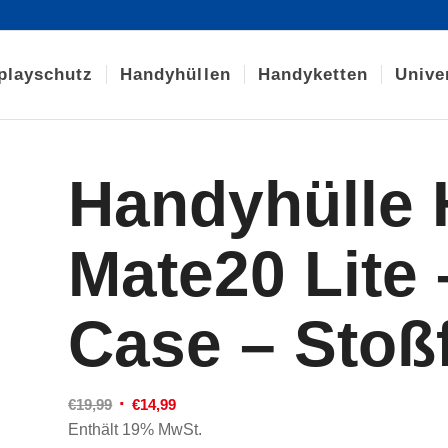
playschutz
Handyhüllen
Handyketten
Unive
Handyhülle
Mate20 Lite
Case – Stoß
Ursprünglicher
Aktueller
€
19,99
€
14,99
Preis
Preis
Enthält 19% MwSt.