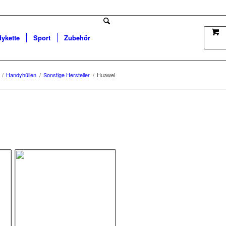
dykette
Sport
Zubehör
/
Handyhüllen
/
Sonstige Hersteller
/
Huawei