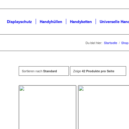
Displayschutz
Handyhüllen
Handyketten
Universelle Han
Du bist hier:
Startseite
/
Shop
Sortieren nach
Zeige
Standard
42 Produkte pro Seite