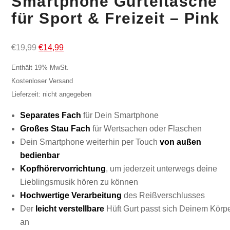
Smartphone Gürteltasche
für Sport & Freizeit – Pink
Ursprünglicher
Aktueller
€
19,99
€
14,99
Preis
Preis
Enthält 19% MwSt.
war:
ist:
Kostenloser Versand
€19,99
€14,99.
Lieferzeit: nicht angegeben
Separates Fach
für Dein Smartphone
Großes Stau Fach
für Wertsachen oder Flaschen
Dein Smartphone weiterhin per Touch
von außen
bedienbar
Kopfhörervorrichtung
, um jederzeit unterwegs deine
Lieblingsmusik hören zu können
Hochwertige Verarbeitung
des Reißverschlusses
Der
leicht verstellbare
Hüft Gurt passt sich Deinem Körp
an