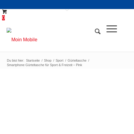
0
Du bist hier:
Startseite
/
Shop
/
Sport
/
Gürteltasche
/
Smartphone Gürteltasche für Sport & Freizeit – Pink