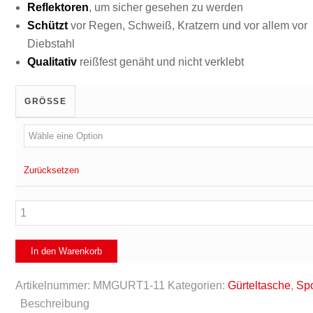
Reflektoren
, um sicher gesehen zu werden
Schützt
vor Regen, Schweiß, Kratzern und vor allem vor
Diebstahl
Qualitativ
reißfest genäht und nicht verklebt
GRÖSSE
Zurücksetzen
Smartphone
Gürteltasche
für
In den Warenkorb
Sport
&
Artikelnummer:
MMGURT1-11
Kategorien:
Gürteltasche
,
Spo
Freizeit
Beschreibung