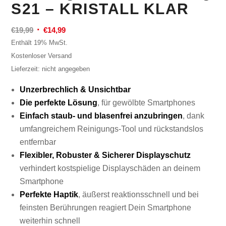
S21 – KRISTALL KLAR
Ursprünglicher
Aktueller
€
19,99
€
14,99
Preis
Preis
Enthält 19% MwSt.
war:
ist:
Kostenloser Versand
€19,99
€14,99.
Lieferzeit: nicht angegeben
Unzerbrechlich & Unsichtbar
Die perfekte Lösung
, für gewölbte Smartphones
Einfach staub- und blasenfrei anzubringen
, dank
umfangreichem Reinigungs-Tool und rückstandslos
entfernbar
Flexibler, Robuster & Sicherer Displayschutz
verhindert kostspielige Displayschäden an deinem
Smartphone
Perfekte Haptik
, äußerst reaktionsschnell und bei
feinsten Berührungen reagiert Dein Smartphone
weiterhin schnell