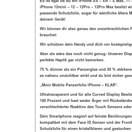
Es ist egal ob du ein iPhone XS – XR – X Max, 11
iPhone 12mini – 12 – 12Pro – 12Pro Max besitzt wi
passende Schutzfolie, sogar für sämtliche ältere 
deinem Gerät!
Wir können dir also genau den unzerbrechlichen F
brauchst:
Wir schützen dein Handy und dich vor kostspielig
Aber als wäre das noch nicht genug: Unseren Disp
perfekte Haptik gar nicht bemerken.
75 % dünner als ein Panzerglas und 20 % stärkerer 
es nahezu unsichtbar wirkt und du bist sicher ges
„Moin Mobile Panzerfolie iPhone – KLAR“.
Ultratransparent und für alle Curved Display Besit
100 Prozent und hast weder Ärger mit Rückständen
verschlechterter Reaktion des Touch Sensors oder 
Dein Smartphone reagiert auf feinste Berührungen
kompatibel mit dem Face ID Sensor und der Fron
Schutzfolie für einen kristallklaren und gestoche