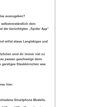
rglas auszugeben?
t selbstverständlich dein
nd der berüchtigten „Spider App“
nd willst etwas Langlebiges und
folien sind dir immer viel zu
genau passen geschweige denn
in garstiges Staubkörnchen was
nau hier:
rschiedene Smartphone Modelle.