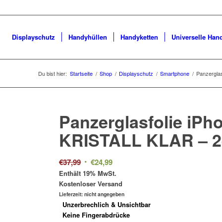
Displayschutz
Handyhüllen
Handyketten
Universelle Han
Du bist hier:
Startseite
/
Shop
/
Displayschutz
/
Smartphone
/
Panzergla
Panzerglasfolie iPh
KRISTALL KLAR –
2
Ursprünglicher
Aktueller
€
37,99
€
24,99
Preis
Preis
Enthält 19% MwSt.
Kostenloser Versand
war:
ist:
Lieferzeit: nicht angegeben
€37,99
€24,99.
Unzerbrechlich & Unsichtbar
Keine Fingerabdrücke