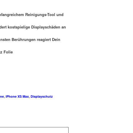
mfangreichem Reinigungs-Tool und
dert kostspielige Displayschäden an
einsten Berührungen reagiert Dein
z Folie
one
,
iPhone XS Max
,
Displayschutz