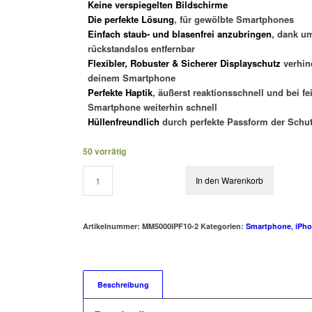
Keine verspiegelten Bildschirme
Die perfekte Lösung
, für gewölbte Smartphones
Einfach staub- und blasenfrei anzubringen
, dank u
rückstandslos entfernbar
Flexibler, Robuster & Sicherer Displayschutz
verhin
deinem Smartphone
Perfekte Haptik
, äußerst reaktionsschnell und bei f
Smartphone weiterhin schnell
Hüllenfreundlich
durch perfekte Passform der Schut
50 vorrätig
In den Warenkorb
Artikelnummer:
MM5000IPF10-2
Kategorien:
Smartphone
,
iPh
Beschreibung