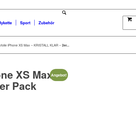
dykette
Sport
Zubehör
sfolie iPhone XS Max – KRISTALL KLAR –
2er...
one XS Max –
Angebot!
er Pack