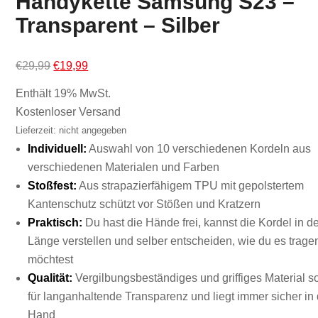
Handykette Samsung S23 –
Transparent –
Silber
Ursprünglicher
Aktueller
€
29,99
€
19,99
Preis
Preis
Enthält 19% MwSt.
war:
ist:
Kostenloser Versand
€29,99
€19,99.
Lieferzeit: nicht angegeben
Individuell:
Auswahl von 10 verschiedenen Kordeln aus
verschiedenen Materialen und Farben
Stoßfest:
Aus strapazierfähigem TPU mit gepolstertem
Kantenschutz schützt vor Stößen und Kratzern
Praktisch:
Du hast die Hände frei, kannst die Kordel in d
Länge verstellen und selber entscheiden, wie du es trage
möchtest
Qualität:
Vergilbungsbeständiges und griffiges Material so
für langanhaltende Transparenz und liegt immer sicher in 
Hand