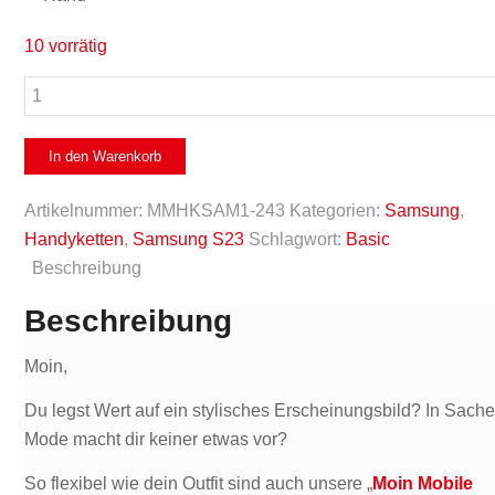
10 vorrätig
Handykette
Samsung
S23
In den Warenkorb
-
Transparent
Artikelnummer:
MMHKSAM1-243
Kategorien:
Samsung
,
-
Handyketten
,
Samsung S23
Schlagwort:
Basic
Silber
Beschreibung
Menge
Beschreibung
Moin,
Du legst Wert auf ein stylisches Erscheinungsbild? In Sach
Mode macht dir keiner etwas vor?
So flexibel wie dein Outfit sind auch unsere „
Moin Mobile