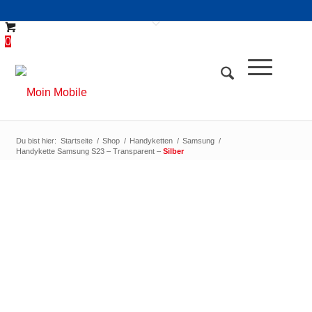
0
Du bist hier:
Startseite
/
Shop
/
Handyketten
/
Samsung
/
Handykette Samsung S23 – Transparent –
Silber