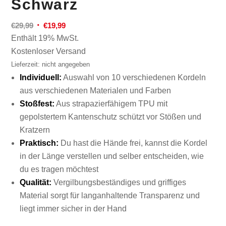
Schwarz
Ursprünglicher
Aktueller
€
29,99
€
19,99
Preis
Preis
Enthält 19% MwSt.
war:
ist:
Kostenloser Versand
€29,99
€19,99.
Lieferzeit: nicht angegeben
Individuell:
Auswahl von 10 verschiedenen Kordeln
aus verschiedenen Materialen und Farben
Stoßfest:
Aus strapazierfähigem TPU mit
gepolstertem Kantenschutz schützt vor Stößen und
Kratzern
Praktisch:
Du hast die Hände frei, kannst die Kordel
in der Länge verstellen und selber entscheiden, wie
du es tragen möchtest
Qualität:
Vergilbungsbeständiges und griffiges
Material sorgt für langanhaltende Transparenz und
liegt immer sicher in der Hand