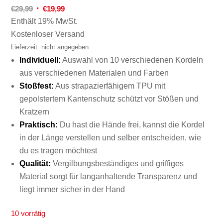
Ursprünglicher
Aktueller
€
29,99
€
19,99
Preis
Preis
Enthält 19% MwSt.
war:
ist:
Kostenloser Versand
€29,99
€19,99.
Lieferzeit: nicht angegeben
Individuell:
Auswahl von 10 verschiedenen Kordeln
aus verschiedenen Materialen und Farben
Stoßfest:
Aus strapazierfähigem TPU mit
gepolstertem Kantenschutz schützt vor Stößen und
Kratzern
Praktisch:
Du hast die Hände frei, kannst die Kordel
in der Länge verstellen und selber entscheiden, wie
du es tragen möchtest
Qualität:
Vergilbungsbeständiges und griffiges
Material sorgt für langanhaltende Transparenz und
liegt immer sicher in der Hand
10 vorrätig