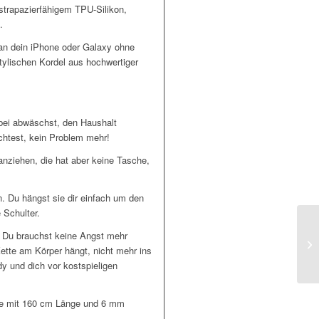
trapazierfähigem TPU-Silikon,
.
 an dein iPhone oder Galaxy ohne
tylischen Kordel aus hochwertiger
nbei abwäschst, den Haushalt
öchtest, kein Problem mehr!
 anziehen, die hat aber keine Tasche,
. Du hängst sie dir einfach um den
 Schulter.
 Du brauchst keine Angst mehr
Kette am Körper hängt, nicht mehr ins
dy und dich vor kostspieligen
lle mit 160 cm Länge und 6 mm