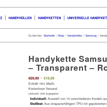
TZ
HANDYHÜLLEN
HANDYKETTEN
UNIVERSELLE HANDYKE
Du bist hier:
Startseite
/
Shop
/
Handyketten
/
Samsung
/
Handy
Handykette Samsu
– Transparent –
Ro
Ursprünglicher
Aktueller
€
29,99
€
19,99
Preis
Preis
Enthält 19% MwSt.
Kostenloser Versand
war:
ist:
Lieferzeit: nicht angegeben
€29,99
€19,99.
Individuell:
Auswahl von 10 verschiedenen Kordeln aus
Stoßfest:
Aus strapazierfähigem TPU mit gepolstertem