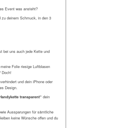
res Event was ansteht?
nd zu deinem Schmuck, in den 3
st bei uns auch jede Kette und
 meine Folie riesige Luftblasen
? Doch!
 verhindert und dein iPhone oder
es Design.
Handykette transparent“
dein
owie Aussparungen für sämtliche
bleiben keine Wünsche offen und du