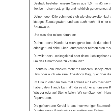
Deshalb bestehen unsere Cases aus 1,5 mm dünnen s
flexibel, rutschfest, griffig und natürlich geruchsneutral
Deine neue Hülle schmiegt sich wie eine zweite Haut
lästiges Zusatzgewicht und das auch noch mit einer s
Baumwolle.
Und was das tollste daran ist:
Du hast deine Hände für wichtigeres frei, ob du nebe
erledigst und dabei über Lautsprecher telefonieren m
Du willst dein Lieblingskleid oder deine Lieblingshose
um das Smartphone zu verstauen?
Ebenfalls kein Problem mehr mit unseren Handyketten
Hals oder auch wie eine Crossbody Bag, quer über die
Im Urlaub oder am See mal schnell ein Foto machen?
haben, dein Handy kann dir, da es sicher an unserer 
Wasser oder auf Steine fallen. Wir schützen dein Han
Reparaturen.
Die geflochtene Kordel ist aus hochwertiger Baumwo
Durchmesser. Erhältlich 14 in großartigen Farben.