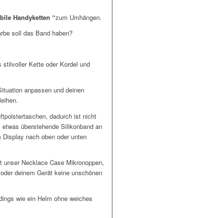
bile Handyketten “
zum Umhängen.
arbe soll das Band haben?
stilvoller Kette oder Kordel und
ituation anpassen und deinen
leihen.
ftpolstertaschen, dadurch ist nicht
s etwas überstehende Silikonband an
m Display nach oben oder unten
hat unser Necklace Case Mikronoppen,
n oder deinem Gerät keine unschönen
erdings wie ein Helm ohne weiches