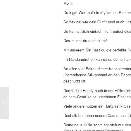
Moin,
Du legst Wert auf ein stylisches Ersch
So flexibel wie dein Outfit sind auch uns
Du kannst dich einfach nicht entschei
Das musst du auch nicht!
Mit unserem Set hast du die perfekte Ko
Im Handumdrehen kannst du deine Handyke
An allen vier Ecken dieser transparente
überstehende Silikonband an den Ränder
geschützt ist.
Damit dein Handy auch in der Hülle nic
deinem Gerät keine unschönen Flecken
Handykette Samsung
A81 – Transparent –
Viele andere nutzen ein Hartplastik Cas
Mint-Grün
Deshalb bestehen unsere Cases aus 1,5 m
Deine neue Hülle schmiegt sich wie ein
Kordel aus hochwertiger Baumwolle.