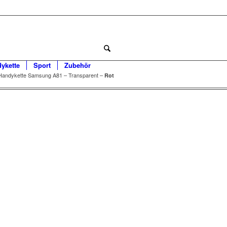
dykette
Sport
Zubehör
Handykette Samsung A81 – Transparent –
Rot