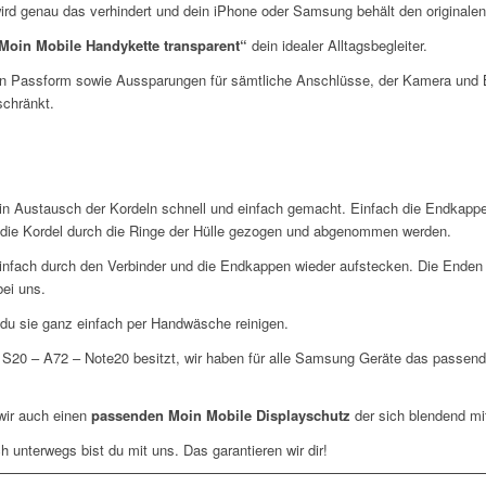
 wird genau das verhindert und dein iPhone oder Samsung behält den originale
Moin Mobile Handykette transparent“
dein idealer Alltagsbegleiter.
en Passform sowie Aussparungen für sämtliche Anschlüsse, der Kamera und Bu
schränkt.
ein Austausch der Kordeln schnell und einfach gemacht. Einfach die Endkap
 die Kordel durch die Ringe der Hülle gezogen und abgenommen werden.
infach durch den Verbinder und die Endkappen wieder aufstecken. Die Enden
bei uns.
 du sie ganz einfach per Handwäsche reinigen.
20 – A72 – Note20 besitzt, wir haben für alle Samsung Geräte das passende 
wir auch einen
passenden Moin Mobile Displayschutz
der sich blendend mi
h unterwegs bist du mit uns. Das garantieren wir dir!