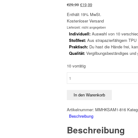
Ursprünglicher
Aktueller
€
29,99
€
19,99
Preis
Preis
Enthält 19% MwSt.
war:
ist:
Kostenloser Versand
€29,99
€19,99.
Lieferzeit: nicht angegeben
Individuell:
Auswahl von 10 verschied
Stoßfest:
Aus strapazierfähigem TPU m
Praktisch:
Du hast die Hände frei, kan
Qualität:
Vergilbungsbeständiges und gr
10 vorrätig
Handykette
Samsung
A81
-
In den Warenkorb
Transparent
-
Artikelnummer:
MMHKSAM1-816
Kateg
Rot
Beschreibung
Menge
Beschreibung