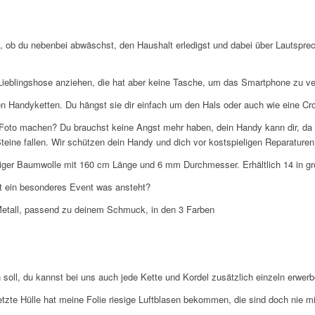
i, ob du nebenbei abwäschst, den Haushalt erledigst und dabei über Lautsprec
ne Lieblingshose anziehen, die hat aber keine Tasche, um das Smartphone zu v
n Handyketten. Du hängst sie dir einfach um den Hals oder auch wie eine Cro
 Foto machen? Du brauchst keine Angst mehr haben, dein Handy kann dir, da 
teine fallen. Wir schützen dein Handy und dich vor kostspieligen Reparaturen
tiger Baumwolle mit 160 cm Länge und 6 mm Durchmesser. Erhältlich 14 in gr
t ein besonderes Event was ansteht?
Metall, passend zu deinem Schmuck, in den 3 Farben
soll, du kannst bei uns auch jede Kette und Kordel zusätzlich einzeln erwerb
letzte Hülle hat meine Folie riesige Luftblasen bekommen, die sind doch nie 