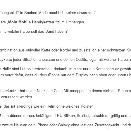
einungsbild? In Sachen Mode macht dir keiner etwas vor?
ere „
Moin Mobile Handyketten “
zum Umhängen.
den… welche Farbe soll das Band haben?
mbination aus stilvoller Kette oder Kordel und zusätzlich einer schwarzen Ko
tte jeder Situation anpassen und deinen Outfits, egal mit welcher Farbe, de
n Hülle sind Luftpolstertaschen, dadurch ist nicht nur ein Kantenschutz gewä
n sorgt dafür, dass du dein iPhone mit dem Display nach oben oder unten üb
ht zerkratzt, hat unser Necklace Case Mikronoppen, in denen sich der Staub 
 verursacht werden.
e, das ist allerdings wie ein Helm ohne weiches Polster.
m dünnen strapazierfähigem TPU-Silikon, flexibel, rutschfest, griffig und na
e zweite Haut an dein iPhone oder Galaxy ohne lästiges Zusatzgewicht und da