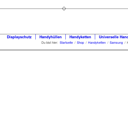
Displayschutz
Handyhüllen
Handyketten
Universelle Han
Du bist hier:
Startseite
/
Shop
/
Handyketten
/
Samsung
/