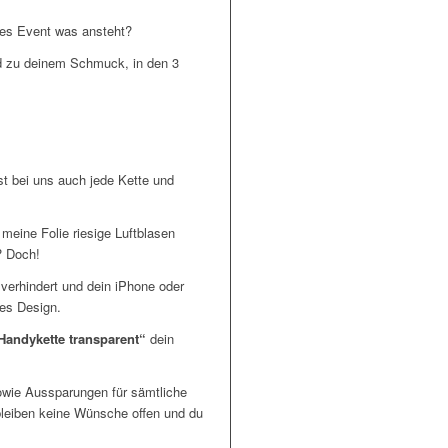
res Event was ansteht?
nd zu deinem Schmuck, in den 3
st bei uns auch jede Kette und
 meine Folie riesige Luftblasen
? Doch!
 verhindert und dein iPhone oder
es Design.
Handykette transparent“
dein
owie Aussparungen für sämtliche
bleiben keine Wünsche offen und du