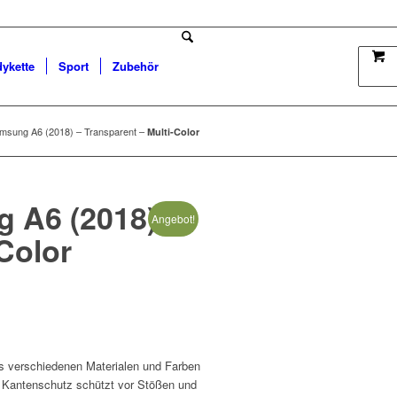
dykette
Sport
Zubehör
msung A6 (2018) – Transparent –
Multi-Color
 A6 (2018) –
Angebot!
-Color
 verschiedenen Materialen und Farben
 Kantenschutz schützt vor Stößen und