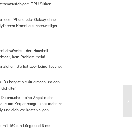
trapazierfähigem TPU-Silikon,
.
 an dein iPhone oder Galaxy ohne
tylischen Kordel aus hochwertiger
nbei abwäschst, den Haushalt
öchtest, kein Problem mehr!
 anziehen, die hat aber keine Tasche,
. Du hängst sie dir einfach um den
 Schulter.
 Du brauchst keine Angst mehr
Kette am Körper hängt, nicht mehr ins
dy und dich vor kostspieligen
lle mit 160 cm Länge und 6 mm