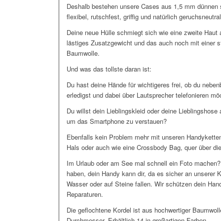
Deshalb bestehen unsere Cases aus 1,5 mm dünnen s
flexibel, rutschfest, griffig und natürlich geruchsneutral
Deine neue Hülle schmiegt sich wie eine zweite Haut
lästiges Zusatzgewicht und das auch noch mit einer s
Baumwolle.
Und was das tollste daran ist:
Du hast deine Hände für wichtigeres frei, ob du nebe
erledigst und dabei über Lautsprecher telefonieren m
Du willst dein Lieblingskleid oder deine Lieblingshose
um das Smartphone zu verstauen?
Ebenfalls kein Problem mehr mit unseren Handyketten
Hals oder auch wie eine Crossbody Bag, quer über die
Im Urlaub oder am See mal schnell ein Foto machen?
haben, dein Handy kann dir, da es sicher an unserer 
Wasser oder auf Steine fallen. Wir schützen dein Han
Reparaturen.
Die geflochtene Kordel ist aus hochwertiger Baumwo
Durchmesser. Erhältlich 14 in großartigen Farben.