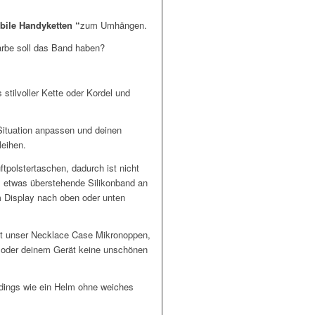
bile Handyketten “
zum Umhängen.
arbe soll das Band haben?
stilvoller Kette oder Kordel und
ituation anpassen und deinen
leihen.
ftpolstertaschen, dadurch ist nicht
s etwas überstehende Silikonband an
m Display nach oben oder unten
hat unser Necklace Case Mikronoppen,
n oder deinem Gerät keine unschönen
erdings wie ein Helm ohne weiches