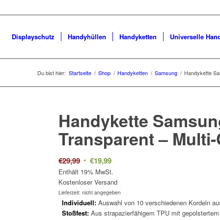
Displayschutz
Handyhüllen
Handyketten
Universelle Han
Du bist hier:
Startseite
/
Shop
/
Handyketten
/
Samsung
/
Handykette Sa
Handykette Samsung
Transparent –
Multi
Ursprünglicher
Aktueller
€
29,99
€
19,99
Preis
Preis
Enthält 19% MwSt.
Kostenloser Versand
war:
ist:
Lieferzeit: nicht angegeben
€29,99
€19,99.
Individuell:
Auswahl von 10 verschiedenen Kordeln aus
Stoßfest:
Aus strapazierfähigem TPU mit gepolstertem