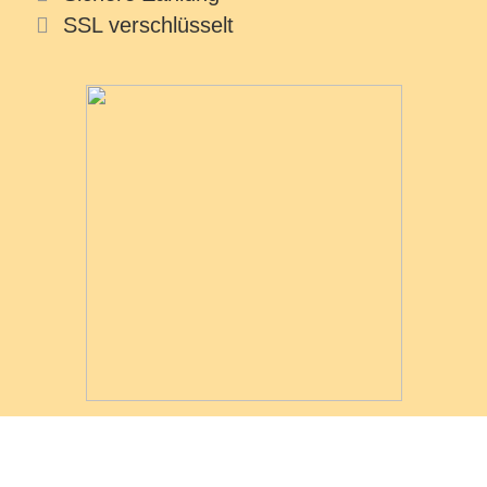
SSL verschlüsselt
© Copyright - Moin Mobile - Alles für dein Smartphone
Datenschutz
Impressum
AGB
Widerrufsbelehrung