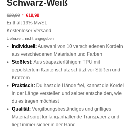
Schwarz-Weiß
Ursprünglicher
Aktueller
€
29,99
€
19,99
Preis
Preis
Enthält 19% MwSt.
war:
ist:
Kostenloser Versand
€29,99
€19,99.
Lieferzeit: nicht angegeben
Individuell:
Auswahl von 10 verschiedenen Kordeln
aus verschiedenen Materialen und Farben
Stoßfest:
Aus strapazierfähigem TPU mit
gepolstertem Kantenschutz schützt vor Stößen und
Kratzern
Praktisch:
Du hast die Hände frei, kannst die Kordel
in der Länge verstellen und selber entscheiden, wie
du es tragen möchtest
Qualität:
Vergilbungsbeständiges und griffiges
Material sorgt für langanhaltende Transparenz und
liegt immer sicher in der Hand