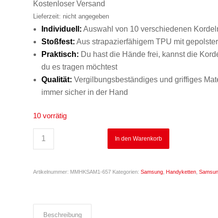
war:
ist:
Kostenloser Versand
€29,99
€19,99.
Lieferzeit: nicht angegeben
Individuell:
Auswahl von 10 verschiedenen Kordeln
Stoßfest:
Aus strapazierfähigem TPU mit gepolster
Praktisch:
Du hast die Hände frei, kannst die Korde
du es tragen möchtest
Qualität:
Vergilbungsbeständiges und griffiges Mate
immer sicher in der Hand
10 vorrätig
In den Warenkorb
Artikelnummer:
MMHKSAM1-657
Kategorien:
Samsung
,
Handyketten
,
Samsun
Beschreibung