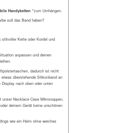
bile Handyketten “
zum Umhängen.
arbe soll das Band haben?
stilvoller Kette oder Kordel und
ituation anpassen und deinen
leihen.
ftpolstertaschen, dadurch ist nicht
s etwas überstehende Silikonband an
m Display nach oben oder unten
hat unser Necklace Case Mikronoppen,
n oder deinem Gerät keine unschönen
erdings wie ein Helm ohne weiches