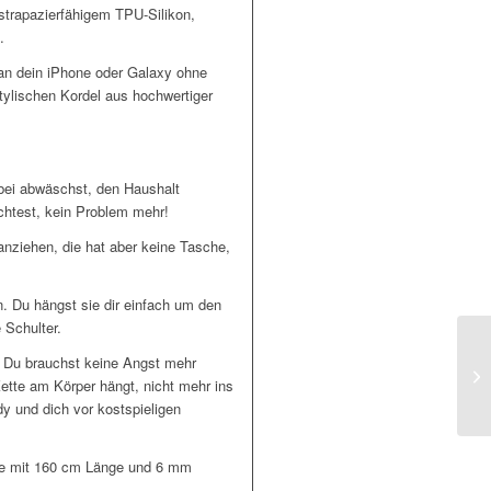
trapazierfähigem TPU-Silikon,
.
 an dein iPhone oder Galaxy ohne
tylischen Kordel aus hochwertiger
nbei abwäschst, den Haushalt
öchtest, kein Problem mehr!
 anziehen, die hat aber keine Tasche,
. Du hängst sie dir einfach um den
 Schulter.
 Du brauchst keine Angst mehr
Kette am Körper hängt, nicht mehr ins
dy und dich vor kostspieligen
lle mit 160 cm Länge und 6 mm