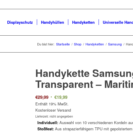
Displayschutz
Handyhüllen
Handyketten
Universelle Han
Du bist hier:
Startseite
/
Shop
/
Handyketten
/
Samsung
/
Hand
Handykette Samsun
Transparent –
Marit
Ursprünglicher
Aktueller
€
29,99
€
19,99
Preis
Preis
Enthält 19% MwSt.
Kostenloser Versand
war:
ist:
Lieferzeit: nicht angegeben
€29,99
€19,99.
Individuell:
Auswahl von 10 verschiedenen Kordeln aus
Stoßfest:
Aus strapazierfähigem TPU mit gepolstertem