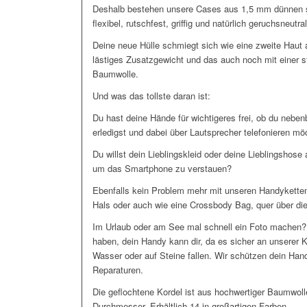
Deshalb bestehen unsere Cases aus 1,5 mm dünnen s
flexibel, rutschfest, griffig und natürlich geruchsneutral
Deine neue Hülle schmiegt sich wie eine zweite Haut
lästiges Zusatzgewicht und das auch noch mit einer s
Baumwolle.
Und was das tollste daran ist:
Du hast deine Hände für wichtigeres frei, ob du nebe
erledigst und dabei über Lautsprecher telefonieren m
Du willst dein Lieblingskleid oder deine Lieblingshose
um das Smartphone zu verstauen?
Ebenfalls kein Problem mehr mit unseren Handyketten
Hals oder auch wie eine Crossbody Bag, quer über die
Im Urlaub oder am See mal schnell ein Foto machen?
haben, dein Handy kann dir, da es sicher an unserer 
Wasser oder auf Steine fallen. Wir schützen dein Han
Reparaturen.
Die geflochtene Kordel ist aus hochwertiger Baumwo
Durchmesser. Erhältlich 14 in großartigen Farben.