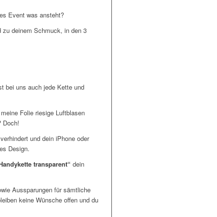
res Event was ansteht?
nd zu deinem Schmuck, in den 3
st bei uns auch jede Kette und
 meine Folie riesige Luftblasen
? Doch!
 verhindert und dein iPhone oder
es Design.
Handykette transparent“
dein
owie Aussparungen für sämtliche
bleiben keine Wünsche offen und du