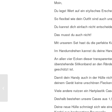
Moin,
Du legst Wert auf ein stylisches Ersch
So flexibel wie dein Outfit sind auch uns
Du kannst dich einfach nicht entschei
Das musst du auch nicht!
Mit unserem Set hast du die perfekte Ko
Im Handumdrehen kannst du deine Handyke
An allen vier Ecken dieser transparente
überstehende Silikonband an den Ränder
geschützt ist.
Damit dein Handy auch in der Hülle nic
deinem Gerät keine unschönen Flecken
Handykette Samsung
A32 5G – Transparent –
Viele andere nutzen ein Hartplastik Cas
Rot
Deshalb bestehen unsere Cases aus 1,5 m
Deine neue Hülle schmiegt sich wie ein
Kordel aus hochwertiger Baumwolle.