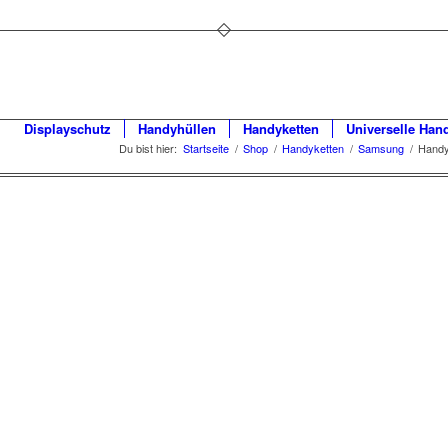
Displayschutz
Handyhüllen
Handyketten
Universelle Han
Du bist hier:
Startseite
/
Shop
/
Handyketten
/
Samsung
/
Handy