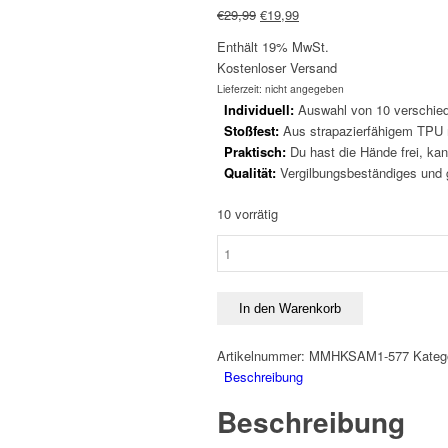
Ursprünglicher
Aktueller
€
29,99
€
19,99
Preis
Preis
Enthält 19% MwSt.
war:
ist:
Kostenloser Versand
€29,99
€19,99.
Lieferzeit: nicht angegeben
Individuell:
Auswahl von 10 verschied
Stoßfest:
Aus strapazierfähigem TPU m
Praktisch:
Du hast die Hände frei, kan
Qualität:
Vergilbungsbeständiges und gr
10 vorrätig
Handykette
Samsung
A32
5G
In den Warenkorb
-
Transparent
Artikelnummer:
MMHKSAM1-577
Kateg
-
Beschreibung
Rosa
Beschreibung
Menge