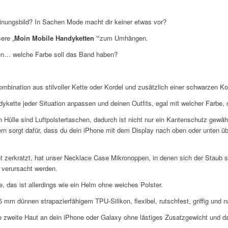
einungsbild? In Sachen Mode macht dir keiner etwas vor?
ere „
Moin Mobile Handyketten “
zum Umhängen.
den… welche Farbe soll das Band haben?
mbination aus stilvoller Kette oder Kordel und zusätzlich einer schwarzen Ko
tte jeder Situation anpassen und deinen Outfits, egal mit welcher Farbe, de
n Hülle sind Luftpolstertaschen, dadurch ist nicht nur ein Kantenschutz gewä
n sorgt dafür, dass du dein iPhone mit dem Display nach oben oder unten üb
ht zerkratzt, hat unser Necklace Case Mikronoppen, in denen sich der Staub 
 verursacht werden.
e, das ist allerdings wie ein Helm ohne weiches Polster.
m dünnen strapazierfähigem TPU-Silikon, flexibel, rutschfest, griffig und na
e zweite Haut an dein iPhone oder Galaxy ohne lästiges Zusatzgewicht und da