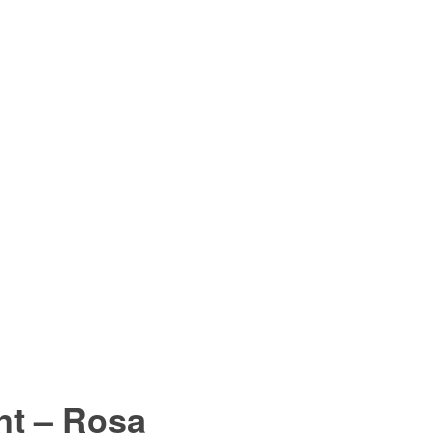
nt –
Rosa