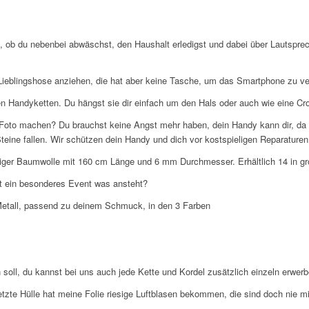
i, ob du nebenbei abwäschst, den Haushalt erledigst und dabei über Lautsprec
ne Lieblingshose anziehen, die hat aber keine Tasche, um das Smartphone zu v
n Handyketten. Du hängst sie dir einfach um den Hals oder auch wie eine Cro
 Foto machen? Du brauchst keine Angst mehr haben, dein Handy kann dir, da 
teine fallen. Wir schützen dein Handy und dich vor kostspieligen Reparaturen
tiger Baumwolle mit 160 cm Länge und 6 mm Durchmesser. Erhältlich 14 in gr
t ein besonderes Event was ansteht?
Metall, passend zu deinem Schmuck, in den 3 Farben
soll, du kannst bei uns auch jede Kette und Kordel zusätzlich einzeln erwerb
letzte Hülle hat meine Folie riesige Luftblasen bekommen, die sind doch nie 