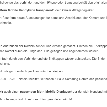
 wird genau das verhindert und dein iPhone oder Samsung behält den originale
Moin Mobile Handykette transparent“
dein idealer Alltagsbegleiter.
en Passform sowie Aussparungen für sämtliche Anschlüsse, der Kamera und Bu
schränkt.
ein Austausch der Kordeln schnell und einfach gemacht. Einfach die Endkap
 die Kordel durch die Ringe der Hülle gezogen und abgenommen werden.
infach durch den Verbinder und die Endkappen wieder aufstecken. Die Enden
bei uns.
 du sie ganz einfach per Handwäsche reinigen.
20 – A72 – Note20 besitzt, wir haben für alle Samsung Geräte das passende 
wir auch einen
passenden Moin Mobile Displayschutz
der sich blendend mi
h unterwegs bist du mit uns. Das garantieren wir dir!