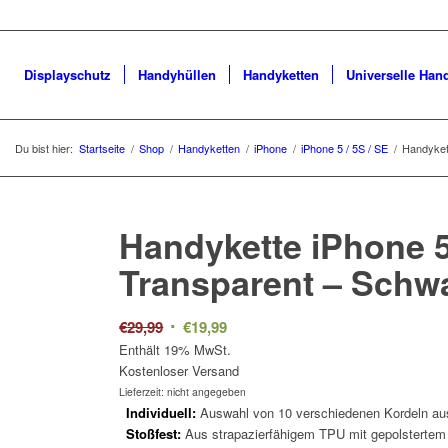
Displayschutz
Handyhüllen
Handyketten
Universelle Han
Du bist hier:
Startseite
/
Shop
/
Handyketten
/
iPhone
/
iPhone 5 / 5S / SE
/
Handykett
Handykette iPhone 5 
Transparent –
Schw
Ursprünglicher
Aktueller
€
29,99
€
19,99
Preis
Preis
Enthält 19% MwSt.
Kostenloser Versand
war:
ist:
Lieferzeit: nicht angegeben
€29,99
€19,99.
Individuell:
Auswahl von 10 verschiedenen Kordeln aus
Stoßfest:
Aus strapazierfähigem TPU mit gepolstertem