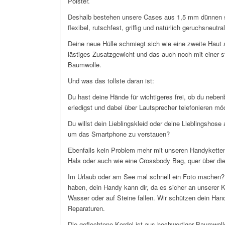
Polster.
Deshalb bestehen unsere Cases aus 1,5 mm dünnen s
flexibel, rutschfest, griffig und natürlich geruchsneutral
Deine neue Hülle schmiegt sich wie eine zweite Haut
lästiges Zusatzgewicht und das auch noch mit einer s
Baumwolle.
Und was das tollste daran ist:
Du hast deine Hände für wichtigeres frei, ob du nebe
erledigst und dabei über Lautsprecher telefonieren m
Du willst dein Lieblingskleid oder deine Lieblingshose
um das Smartphone zu verstauen?
Ebenfalls kein Problem mehr mit unseren Handyketten
Hals oder auch wie eine Crossbody Bag, quer über die
Im Urlaub oder am See mal schnell ein Foto machen?
haben, dein Handy kann dir, da es sicher an unserer 
Wasser oder auf Steine fallen. Wir schützen dein Han
Reparaturen.
Die geflochtene Kordel ist aus hochwertiger Baumwo