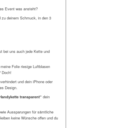
res Event was ansteht?
nd zu deinem Schmuck, in den 3
st bei uns auch jede Kette und
 meine Folie riesige Luftblasen
? Doch!
 verhindert und dein iPhone oder
es Design.
Handykette transparent“
dein
owie Aussparungen für sämtliche
bleiben keine Wünsche offen und du