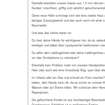
Deshalb bestehen unsere Cases aus 1,5 mm dünnen s
flexibel, rutschfest, griffig und natürlich geruchsneutral
Deine neue Hülle schmiegt sich wie eine zweite Haut
lästiges Zusatzgewicht und das auch noch mit einer s
Baumwolle.
Und was das tollste daran ist:
Du hast deine Hände für wichtigeres frei, ob du nebe
erledigst und dabei über Lautsprecher telefonieren m
Du willst dein Lieblingskleid oder deine Lieblingshose
um das Smartphone zu verstauen?
Ebenfalls kein Problem mehr mit unseren Handyketten
Hals oder auch wie eine Crossbody Bag, quer über die
Im Urlaub oder am See mal schnell ein Foto machen?
haben, dein Handy kann dir, da es sicher an unserer 
Wasser oder auf Steine fallen. Wir schützen dein Han
Reparaturen.
Die geflochtene Kordel ist aus hochwertiger Baumwo
Durchmesser. Erhältlich 14 in großartigen Farben.