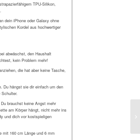
trapazierfähigem TPU-Silikon,
.
 an dein iPhone oder Galaxy ohne
tylischen Kordel aus hochwertiger
nbei abwäschst, den Haushalt
öchtest, kein Problem mehr!
 anziehen, die hat aber keine Tasche,
. Du hängst sie dir einfach um den
 Schulter.
 Du brauchst keine Angst mehr
Kette am Körper hängt, nicht mehr ins
dy und dich vor kostspieligen
lle mit 160 cm Länge und 6 mm