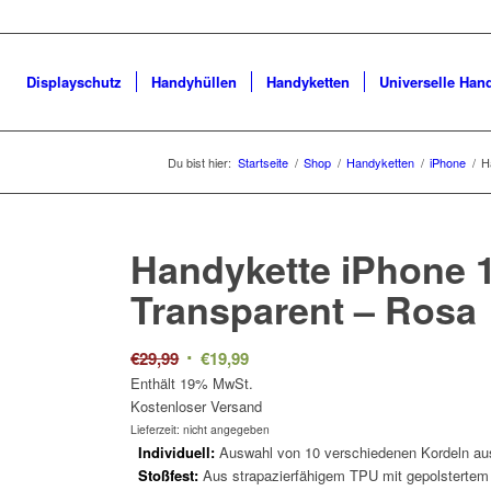
Displayschutz
Handyhüllen
Handyketten
Universelle Han
Du bist hier:
Startseite
/
Shop
/
Handyketten
/
iPhone
/
H
Handykette iPhone 1
Transparent –
Rosa
Ursprünglicher
Aktueller
€
29,99
€
19,99
Preis
Preis
Enthält 19% MwSt.
Kostenloser Versand
war:
ist:
Lieferzeit: nicht angegeben
€29,99
€19,99.
Individuell:
Auswahl von 10 verschiedenen Kordeln aus
Stoßfest:
Aus strapazierfähigem TPU mit gepolstertem