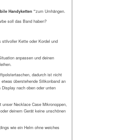
bile Handyketten “
zum Umhängen.
arbe soll das Band haben?
stilvoller Kette oder Kordel und
ituation anpassen und deinen
leihen.
ftpolstertaschen, dadurch ist nicht
s etwas überstehende Silikonband an
m Display nach oben oder unten
hat unser Necklace Case Mikronoppen,
n oder deinem Gerät keine unschönen
erdings wie ein Helm ohne weiches