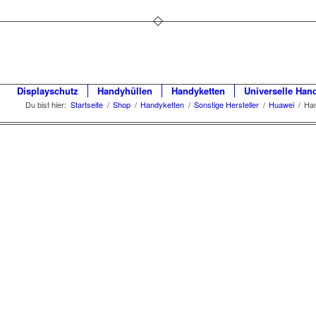
Displayschutz
Handyhüllen
Handyketten
Universelle Han
Du bist hier:
Startseite
/
Shop
/
Handyketten
/
Sonstige Hersteller
/
Huawei
/
Han