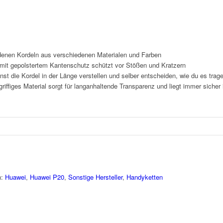
enen Kordeln aus verschiedenen Materialen und Farben
it gepolstertem Kantenschutz schützt vor Stößen und Kratzern
nst die Kordel in der Länge verstellen und selber entscheiden, wie du es tra
iffiges Material sorgt für langanhaltende Transparenz und liegt immer sicher
n:
Huawei
,
Huawei P20
,
Sonstige Hersteller
,
Handyketten