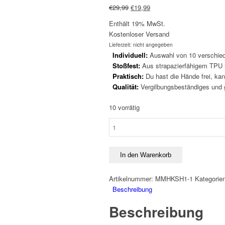
Ursprünglicher
Aktueller
€
29,99
€
19,99
Preis
Preis
Enthält 19% MwSt.
war:
ist:
Kostenloser Versand
€29,99
€19,99.
Lieferzeit: nicht angegeben
Individuell:
Auswahl von 10 verschied
Stoßfest:
Aus strapazierfähigem TPU m
Praktisch:
Du hast die Hände frei, kan
Qualität:
Vergilbungsbeständiges und gr
10 vorrätig
Handykette
Huawei
P20
-
In den Warenkorb
Transparent
-
Artikelnummer:
MMHKSH1-1
Kategorie
Schwarz
Beschreibung
Menge
Beschreibung