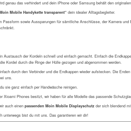
 wird genau das verhindert und dein iPhone oder Samsung behält den originale
Moin Mobile Handykette transparent“
dein idealer Alltagsbegleiter.
en Passform sowie Aussparungen für sämtliche Anschlüsse, der Kamera und Bu
schränkt.
ein Austausch der Kordeln schnell und einfach gemacht. Einfach die Endkap
 die Kordel durch die Ringe der Hülle gezogen und abgenommen werden.
infach durch den Verbinder und die Endkappen wieder aufstecken. Die Enden
bei uns.
 du sie ganz einfach per Handwäsche reinigen.
r Xioami Phones besitzt, wir haben für alle Modelle das passende Schutzglas,
wir auch einen
passenden Moin Mobile Displayschutz
der sich blendend mi
h unterwegs bist du mit uns. Das garantieren wir dir!