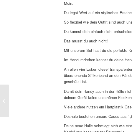
Moin,
Du legst Wert auf ein stylisches Ersch
So flexibel wie dein Outfit sind auch uns
Du kannst dich einfach nicht entschei
Das musst du auch nicht!
Mit unserem Set hast du die perfekte Ko
Im Handumdrehen kannst du deine Handyke
An allen vier Ecken dieser transparente
überstehende Silikonband an den Ränder
geschützt ist.
Damit dein Handy auch in der Hülle nic
Handykette iPhone 15
deinem Gerät keine unschönen Flecken
Pro Max – Transparent
–
Multi-Color
Viele andere nutzen ein Hartplastik Cas
Deshalb bestehen unsere Cases aus 1,5 m
Deine neue Hülle schmiegt sich wie ein
Kordel aus hochwertiger Baumwolle.