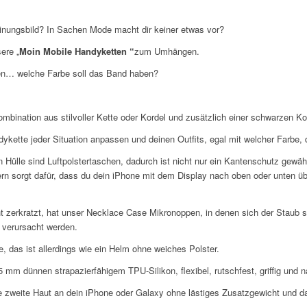
einungsbild? In Sachen Mode macht dir keiner etwas vor?
ere „
Moin Mobile Handyketten “
zum Umhängen.
den… welche Farbe soll das Band haben?
mbination aus stilvoller Kette oder Kordel und zusätzlich einer schwarzen Ko
tte jeder Situation anpassen und deinen Outfits, egal mit welcher Farbe, de
n Hülle sind Luftpolstertaschen, dadurch ist nicht nur ein Kantenschutz gewä
n sorgt dafür, dass du dein iPhone mit dem Display nach oben oder unten üb
ht zerkratzt, hat unser Necklace Case Mikronoppen, in denen sich der Staub 
 verursacht werden.
e, das ist allerdings wie ein Helm ohne weiches Polster.
m dünnen strapazierfähigem TPU-Silikon, flexibel, rutschfest, griffig und na
e zweite Haut an dein iPhone oder Galaxy ohne lästiges Zusatzgewicht und da