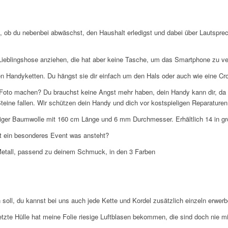
i, ob du nebenbei abwäschst, den Haushalt erledigst und dabei über Lautsprec
ne Lieblingshose anziehen, die hat aber keine Tasche, um das Smartphone zu v
n Handyketten. Du hängst sie dir einfach um den Hals oder auch wie eine Cro
 Foto machen? Du brauchst keine Angst mehr haben, dein Handy kann dir, da 
teine fallen. Wir schützen dein Handy und dich vor kostspieligen Reparaturen
tiger Baumwolle mit 160 cm Länge und 6 mm Durchmesser. Erhältlich 14 in gr
t ein besonderes Event was ansteht?
Metall, passend zu deinem Schmuck, in den 3 Farben
soll, du kannst bei uns auch jede Kette und Kordel zusätzlich einzeln erwerb
letzte Hülle hat meine Folie riesige Luftblasen bekommen, die sind doch nie 