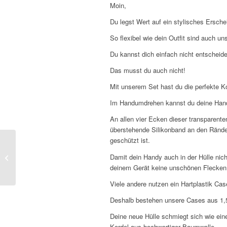
Moin,
Du legst Wert auf ein stylisches Ersch
So flexibel wie dein Outfit sind auch uns
Du kannst dich einfach nicht entschei
Das musst du auch nicht!
Mit unserem Set hast du die perfekte Ko
Im Handumdrehen kannst du deine Handyke
An allen vier Ecken dieser transparente
überstehende Silikonband an den Ränder
geschützt ist.
Handykette Huawei P20
Damit dein Handy auch in der Hülle nic
Lite – Transparent –
deinem Gerät keine unschönen Flecken
Schwarz
-Weiß
Viele andere nutzen ein Hartplastik Cas
Deshalb bestehen unsere Cases aus 1,5 m
Deine neue Hülle schmiegt sich wie ein
Kordel aus hochwertiger Baumwolle.