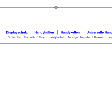
Displayschutz
Handyhüllen
Handyketten
Universelle Han
Du bist hier:
Startseite
/
Shop
/
Handyketten
/
Sonstige Hersteller
/
Huawei
/
Hand