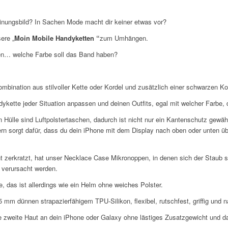
einungsbild? In Sachen Mode macht dir keiner etwas vor?
ere „
Moin Mobile Handyketten “
zum Umhängen.
den… welche Farbe soll das Band haben?
mbination aus stilvoller Kette oder Kordel und zusätzlich einer schwarzen Ko
tte jeder Situation anpassen und deinen Outfits, egal mit welcher Farbe, de
n Hülle sind Luftpolstertaschen, dadurch ist nicht nur ein Kantenschutz gewä
n sorgt dafür, dass du dein iPhone mit dem Display nach oben oder unten üb
ht zerkratzt, hat unser Necklace Case Mikronoppen, in denen sich der Staub 
 verursacht werden.
e, das ist allerdings wie ein Helm ohne weiches Polster.
m dünnen strapazierfähigem TPU-Silikon, flexibel, rutschfest, griffig und na
e zweite Haut an dein iPhone oder Galaxy ohne lästiges Zusatzgewicht und da