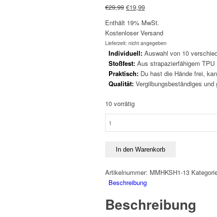
Ursprünglicher
Aktueller
€
29,99
€
19,99
Preis
Preis
Enthält 19% MwSt.
war:
ist:
Kostenloser Versand
€29,99
€19,99.
Lieferzeit: nicht angegeben
Individuell:
Auswahl von 10 verschied
Stoßfest:
Aus strapazierfähigem TPU m
Praktisch:
Du hast die Hände frei, kan
Qualität:
Vergilbungsbeständiges und gr
10 vorrätig
Handykette
Huawei
P20
Lite
In den Warenkorb
-
Transparent
Artikelnummer:
MMHKSH1-13
Kategori
-
Beschreibung
Silber
Beschreibung
Menge