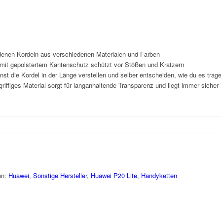
enen Kordeln aus verschiedenen Materialen und Farben
it gepolstertem Kantenschutz schützt vor Stößen und Kratzern
nst die Kordel in der Länge verstellen und selber entscheiden, wie du es tra
iffiges Material sorgt für langanhaltende Transparenz und liegt immer sicher
en:
Huawei
,
Sonstige Hersteller
,
Huawei P20 Lite
,
Handyketten