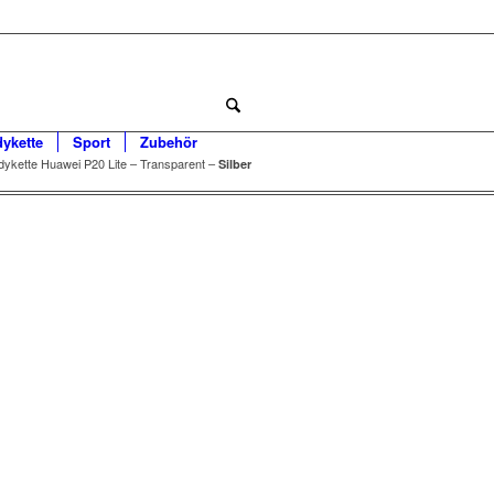
dykette
Sport
Zubehör
ykette Huawei P20 Lite – Transparent –
Silber