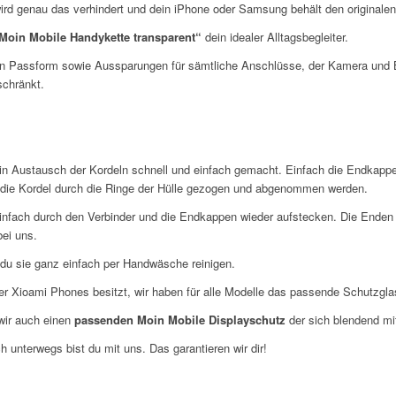
 wird genau das verhindert und dein iPhone oder Samsung behält den originale
Moin Mobile Handykette transparent“
dein idealer Alltagsbegleiter.
en Passform sowie Aussparungen für sämtliche Anschlüsse, der Kamera und Bu
schränkt.
ein Austausch der Kordeln schnell und einfach gemacht. Einfach die Endkap
 die Kordel durch die Ringe der Hülle gezogen und abgenommen werden.
infach durch den Verbinder und die Endkappen wieder aufstecken. Die Enden
bei uns.
 du sie ganz einfach per Handwäsche reinigen.
r Xioami Phones besitzt, wir haben für alle Modelle das passende Schutzglas,
wir auch einen
passenden Moin Mobile Displayschutz
der sich blendend mi
h unterwegs bist du mit uns. Das garantieren wir dir!