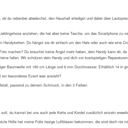
i, ob du nebenbei abwäschst, den Haushalt erledigst und dabei über Lautsprec
ne Lieblingshose anziehen, die hat aber keine Tasche, um das Smartphone zu v
n Handyketten. Du hängst sie dir einfach um den Hals oder auch wie eine Cro
 Foto machen? Du brauchst keine Angst mehr haben, dein Handy kann dir, da 
teine fallen. Wir schützen dein Handy und dich vor kostspieligen Reparaturen
tiger Baumwolle mit 160 cm Länge und 6 mm Durchmesser. Erhältlich 14 in gr
t ein besonderes Event was ansteht?
Metall, passend zu deinem Schmuck, in den 3 Farben
soll, du kannst bei uns auch jede Kette und Kordel zusätzlich einzeln erwerb
letzte Hülle hat meine Folie riesige Luftblasen bekommen, die sind doch nie 