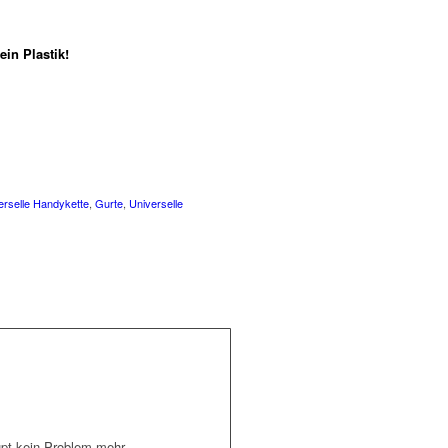
in Plastik!
erselle Handykette
,
Gurte
,
Universelle
pt kein Problem mehr.