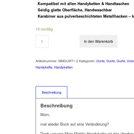
Kompatibel mit allen Handyketten & Handtaschen
Seidig glatte Oberfläche, Handwaschbar
Karabiner aus pulverbeschichteten Metallhacken – ke
10 vorrätig
In den Warenkorb
Artikelnummer:
MMGURT1-2
Kategorien:
Gurte
,
Gurte
,
Gurte
,
Univ
Handykette
,
Handyketten
Beschreibung
Beschreibung
Moin,
mal wieder Bock auf eine Veränderung?
Dank unserer Moin Mobile Handykette ist das überhau