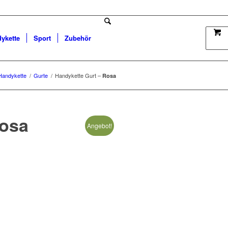
dykette
Sport
Zubehör
 Handykette
/
Gurte
/
Handykette Gurt –
Rosa
osa
Angebot!