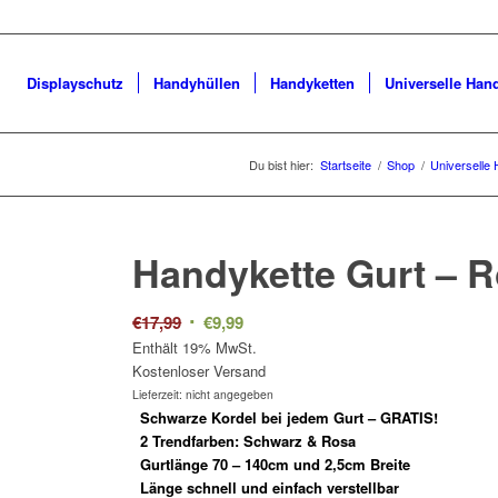
Displayschutz
Handyhüllen
Handyketten
Universelle Han
Du bist hier:
Startseite
/
Shop
/
Universelle
Handykette Gurt –
R
Ursprünglicher
Aktueller
€
17,99
€
9,99
Preis
Preis
Enthält 19% MwSt.
Kostenloser Versand
war:
ist:
Lieferzeit: nicht angegeben
€17,99
€9,99.
Schwarze Kordel bei jedem Gurt – GRATIS!
2 Trendfarben: Schwarz & Rosa
Gurtlänge 70 – 140cm und 2,5cm Breite
Länge schnell und einfach verstellbar