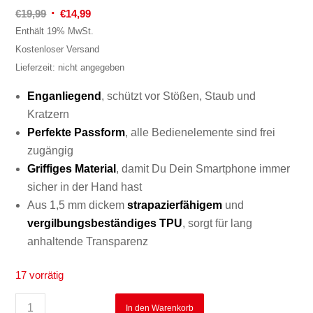
Ursprünglicher
Aktueller
€
19,99
€
14,99
Preis
Preis
Enthält 19% MwSt.
war:
ist:
Kostenloser Versand
€19,99
€14,99.
Lieferzeit: nicht angegeben
Enganliegend
, schützt vor Stößen, Staub und
Kratzern
Perfekte
Passform
, alle Bedienelemente sind frei
zugängig
Griffiges
Material
, damit Du Dein Smartphone immer
sicher in der Hand hast
Aus 1,5 mm dickem
strapazierfähigem
und
vergilbungsbeständiges TPU
, sorgt für lang
anhaltende Transparenz
17 vorrätig
In den Warenkorb