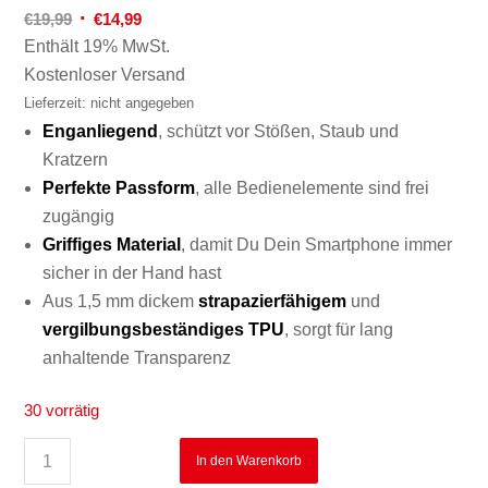
Ursprünglicher
Aktueller
€
19,99
€
14,99
Preis
Preis
Enthält 19% MwSt.
war:
ist:
Kostenloser Versand
€19,99
€14,99.
Lieferzeit: nicht angegeben
Enganliegend
, schützt vor Stößen, Staub und
Kratzern
Perfekte
Passform
, alle Bedienelemente sind frei
zugängig
Griffiges
Material
, damit Du Dein Smartphone immer
sicher in der Hand hast
Aus 1,5 mm dickem
strapazierfähigem
und
vergilbungsbeständiges TPU
, sorgt für lang
anhaltende Transparenz
30 vorrätig
In den Warenkorb