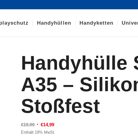
playschutz
Handyhüllen
Handyketten
Unive
Handyhülle
A35 –
Siliko
Stoßfest
Ursprünglicher
Aktueller
€
19,99
€
14,99
Preis
Preis
Enthält 19% MwSt.