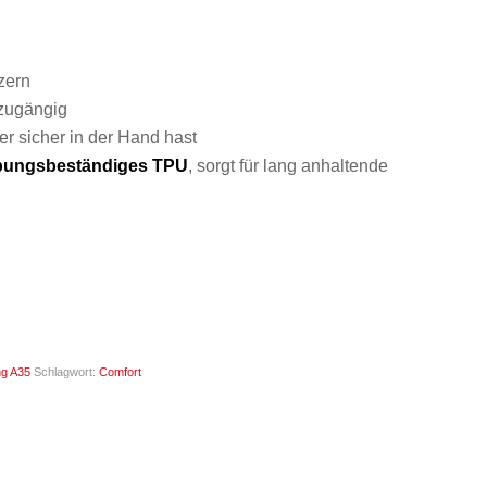
zern
 zugängig
r sicher in der Hand hast
lbungsbeständiges TPU
, sorgt für lang anhaltende
g A35
Schlagwort:
Comfort