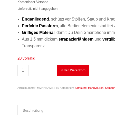
war:
ist:
Kostenloser Versand
€19,99
€14,99.
Lieferzeit: nicht angegeben
Enganliegend
, schützt vor Stößen, Staub und Krat
Perfekte
Passform
, alle Bedienelemente sind frei
Griffiges
Material
, damit Du Dein Smartphone imme
Aus 1,5 mm dickem
strapazierfähigem
und
vergi
Transparenz
20 vorrätig
In den Warenkorb
Artikelnummer:
MMHHSAMST-60
Kategorien:
Samsung
,
Handyhüllen
,
Samsun
Beschreibung