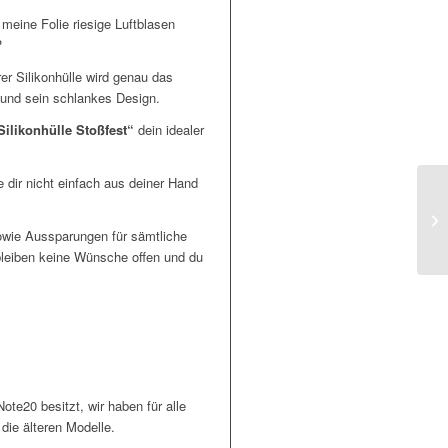
 meine Folie riesige Luftblasen
?
rer Silikonhülle wird genau das
k und sein schlankes Design.
Silikonhülle Stoßfest“
dein idealer
e dir nicht einfach aus deiner Hand
owie Aussparungen für sämtliche
bleiben keine Wünsche offen und du
e20 besitzt, wir haben für alle
ie älteren Modelle.