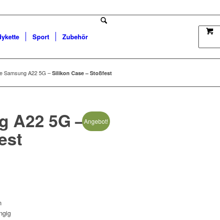
dykette
Sport
Zubehör
le Samsung A22 5G –
Silikon Case – Stoßfest
g A22 5G –
Angebot!
est
n
ngig