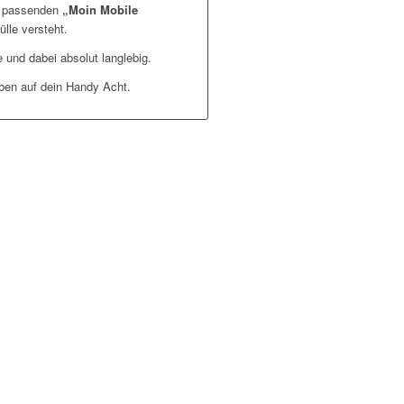
n passenden
„Moin Mobile
lle versteht.
 und dabei absolut langlebig.
eben auf dein Handy Acht.