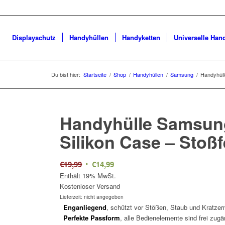
Displayschutz
Handyhüllen
Handyketten
Universelle Han
Du bist hier:
Startseite
/
Shop
/
Handyhüllen
/
Samsung
/
Handyhül
Handyhülle Samsun
Silikon Case – Stoßf
Ursprünglicher
Aktueller
€
19,99
€
14,99
Preis
Preis
Enthält 19% MwSt.
Kostenloser Versand
war:
ist:
Lieferzeit: nicht angegeben
€19,99
€14,99.
Enganliegend
, schützt vor Stößen, Staub und Kratzer
Perfekte
Passform
, alle Bedienelemente sind frei zugä