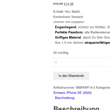
Ursprünglicher
Aktueller
€
19,99
€
14,99
Preis
Preis
Enthält 19% MwSt.
war:
ist:
Kostenloser Versand
€19,99
€14,99.
Lieferzeit: nicht angegeben
Enganliegend
, schützt vor Stößen, S
Perfekte
Passform
, alle Bedienelemen
Griffiges
Material
, damit Du Dein Sma
Aus 1,5 mm dickem
strapazierfähig
30 vorrätig
Handyhülle
iPhone
SE
(2020)
In den Warenkorb
-
Silikon
Artikelnummer:
MMHHIP14-3
Kategori
Case
Schwarz iPhone SE (2020)
Schwarz
Beschreibung
Menge
Beschreibung