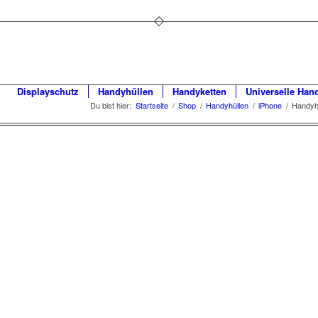
Displayschutz
Handyhüllen
Handyketten
Universelle Han
Du bist hier:
Startseite
/
Shop
/
Handyhüllen
/
iPhone
/
Handyh