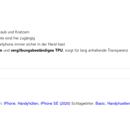
taub und Kratzern
te sind frei zugängig
rtphone immer sicher in der Hand hast
em
und
vergilbungsbeständiges TPU
, sorgt für lang anhaltende Transparenz
en:
iPhone
,
Handyhüllen
,
iPhone SE (2020)
Schlagwörter:
Basic
,
Handyhuellen