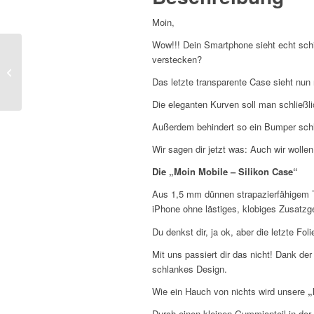
Moin,
Wow!!! Dein Smartphone sieht echt schi
Handyhülle iPhone XS
verstecken?
Max –
Silikon Case
Das letzte transparente Case sieht nun
Schwarz
Die eleganten Kurven soll man schließl
Außerdem behindert so ein Bumper schl
Wir sagen dir jetzt was: Auch wir woll
Die „Moin Mobile – Silikon Case“
Aus 1,5 mm dünnen strapazierfähigem TPU
iPhone ohne lästiges, klobiges Zusatzg
Du denkst dir, ja ok, aber die letzte F
Mit uns passiert dir das nicht! Dank der
schlankes Design.
Wie ein Hauch von nichts wird unsere
„
Durch einen kleinen Gummianteil in der 