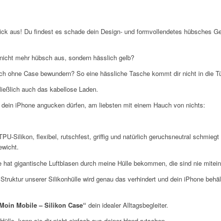
ck aus! Du findest es schade dein Design- und formvollendetes hübsches Gerä
 nicht mehr hübsch aus, sondern hässlich gelb?
ich ohne Case bewundern? So eine hässliche Tasche kommt dir nicht in die Tü
ießlich auch das kabellose Laden.
en dein iPhone angucken dürfen, am liebsten mit einem Hauch von nichts:
-Silikon, flexibel, rutschfest, griffig und natürlich geruchsneutral schmiegt
ewicht.
olie hat gigantische Luftblasen durch meine Hülle bekommen, die sind nie mite
 Struktur unserer Silikonhülle wird genau das verhindert und dein iPhone behä
Moin Mobile – Silikon Case“
dein idealer Alltagsbegleiter.
Hülle, kann sie dir nicht einfach aus deiner Hand rutschen.