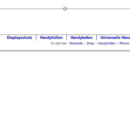
Displayschutz
Handyhüllen
Handyketten
Universelle Han
Du bist hier:
Startseite
/
Shop
/
Handyhüllen
/
iPhone