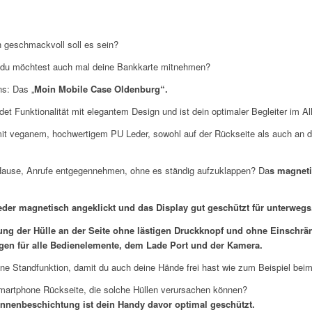
 geschmackvoll soll es sein?
d du möchtest auch mal deine Bankkarte mitnehmen?
s: Das „
Moin Mobile Case Oldenburg“.
 Funktionalität mit elegantem Design und ist dein optimaler Begleiter im All
t mit veganem, hochwertigem PU Leder, sowohl auf der Rückseite als auch an den
Hause, Anrufe entgegennehmen, ohne es ständig aufzuklappen? Da
s
magneti
eder magnetisch angeklickt und das Display gut geschützt für unterwegs
ßung der Hülle an der Seite ohne lästigen Druckknopf und ohne Einschr
en für alle Bedienelemente, dem Lade Port und der Kamera.
e Standfunktion, damit du auch deine Hände frei hast wie zum Beispiel bei
Smartphone Rückseite, die solche Hüllen verursachen können?
Innenbeschichtung ist dein Handy davor optimal geschützt.