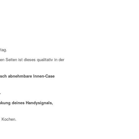
tag.
 Seiten ist dieses qualitativ in der
sch abnehmbare lnnen-Case
.
änkung deines Handysignals,
m Kochen.