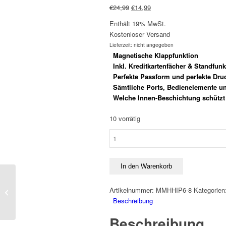
Ursprünglicher
Aktueller
€
24,99
€
14,99
Preis
Preis
Enthält 19% MwSt.
war:
ist:
Kostenloser Versand
€24,99
€14,99.
Lieferzeit: nicht angegeben
Magnetische Klappfunktion
Inkl. Kreditkartenfächer & Standfunk
Perfekte Passform und perfekte Dru
Sämtliche Ports, Bedienelemente un
Welche Innen-Beschichtung schützt 
10 vorrätig
Handyhülle
iPhone
8
-
In den Warenkorb
Oldenburg
Handyhülle iPhone 7+ –
-
Artikelnummer:
MMHHIP6-8
Kategorien
Oldenburg – Rot
Schwarz
Beschreibung
Menge
Beschreibung