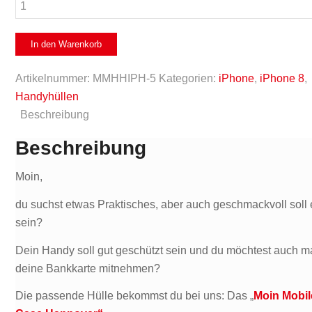
Handyhülle
iPhone
8
In den Warenkorb
-
Hannover
Artikelnummer:
MMHHIPH-5
Kategorien:
iPhone
,
iPhone 8
,
2in1
Handyhüllen
-
Beschreibung
Schwarz
Beschreibung
Menge
Moin,
du suchst etwas Praktisches, aber auch geschmackvoll soll 
sein?
Dein Handy soll gut geschützt sein und du möchtest auch m
deine Bankkarte mitnehmen?
Die passende Hülle bekommst du bei uns: Das „
Moin Mobil