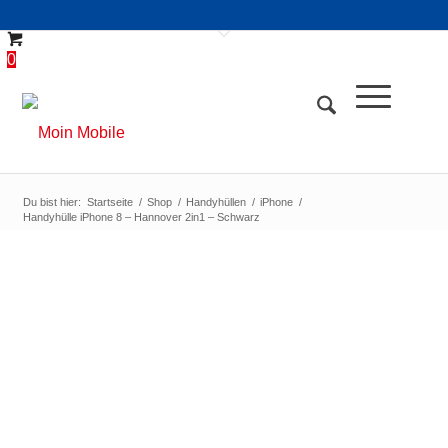
0
Du bist hier:
Startseite
/
Shop
/
Handyhüllen
/
iPhone
/
Handyhülle iPhone 8 – Hannover 2in1 – Schwarz