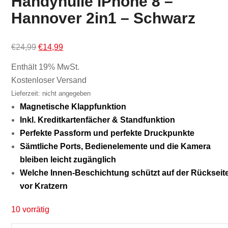
Handyhülle iPhone 8 –
Hannover 2in1 – Schwarz
Ursprünglicher
Aktueller
€
24,99
€
14,99
Preis
Preis
Enthält 19% MwSt.
war:
ist:
Kostenloser Versand
€24,99
€14,99.
Lieferzeit: nicht angegeben
Magnetische Klappfunktion
Inkl. Kreditkartenfächer & Standfunktion
Perfekte Passform und perfekte Druckpunkte
Sämtliche Ports, Bedienelemente und die Kamera
bleiben leicht zugänglich
Welche Innen-Beschichtung schützt auf der Rückseit
vor Kratzern
10 vorrätig