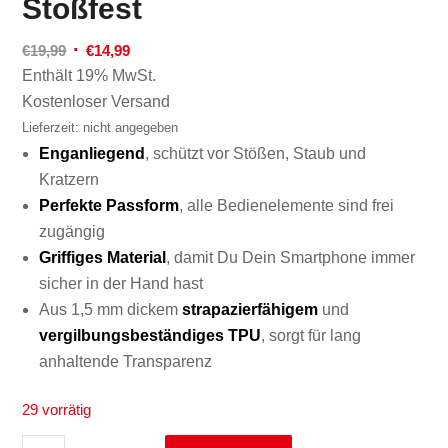
Stoßfest
Ursprünglicher
Aktueller
€
19,99
€
14,99
Preis
Preis
Enthält 19% MwSt.
war:
ist:
Kostenloser Versand
€19,99
€14,99.
Lieferzeit: nicht angegeben
Enganliegend
, schützt vor Stößen, Staub und
Kratzern
Perfekte
Passform
, alle Bedienelemente sind frei
zugängig
Griffiges
Material
, damit Du Dein Smartphone immer
sicher in der Hand hast
Aus 1,5 mm dickem
strapazierfähigem
und
vergilbungsbeständiges TPU
, sorgt für lang
anhaltende Transparenz
29 vorrätig