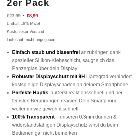
2er Pack
Ursprünglicher
Aktueller
€
23,99
€
8,99
Preis
Preis
Enthält 19% MwSt.
war:
ist:
Kostenloser Versand
€23,99
€8,99.
Lieferzeit: nicht angegeben
Einfach staub und blasenfrei
anzubringen dank
spezieller Silikon-Klebeschicht, saugt sich das
Panzerglas über dein Display
Robuster Displayschutz mit 9H
Härtegrad verhindert
kostspielige Displayschäden an deinem Smartphone
Perfekte Haptik
, äußerst reaktionsschnell und bei
feinsten Berührungen reagiert Dein Smartphone
weiterhin wie gewohnt schnell
100% Transparent
– unseren 0,3mm dünnen &
widerstandsfähigen Displayschutz wirst du beim
Bedienen gar nicht bemerken