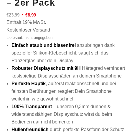
–
2er Pack
Ursprünglicher
Aktueller
€
23,99
€
8,99
Preis
Preis
Enthält 19% MwSt.
war:
ist:
Kostenloser Versand
€23,99
€8,99.
Lieferzeit: nicht angegeben
Einfach staub und blasenfrei
anzubringen dank
spezieller Silikon-Klebeschicht, saugt sich das
Panzerglas über dein Display
Robuster Displayschutz mit 9H
Härtegrad verhindert
kostspielige Displayschäden an deinem Smartphone
Perfekte Haptik
, äußerst reaktionsschnell und bei
feinsten Berührungen reagiert Dein Smartphone
weiterhin wie gewohnt schnell
100% Transparent
– unseren 0,3mm dünnen &
widerstandsfähigen Displayschutz wirst du beim
Bedienen gar nicht bemerken
Hüllenfreundlich
durch perfekte Passform der Schutz