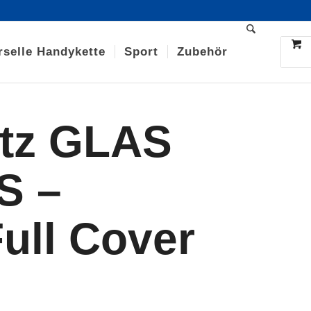
rselle Handykette
Sport
Zubehör
utz GLAS
S –
ull Cover