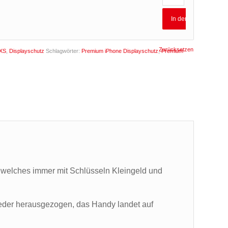
In den Warenkorb
Zurücksetzen
 XS
,
Displayschutz
Schlagwörter:
Premium iPhone Displayschutz
,
Premium
 welches immer mit Schlüsseln Kleingeld und
eder herausgezogen, das Handy landet auf