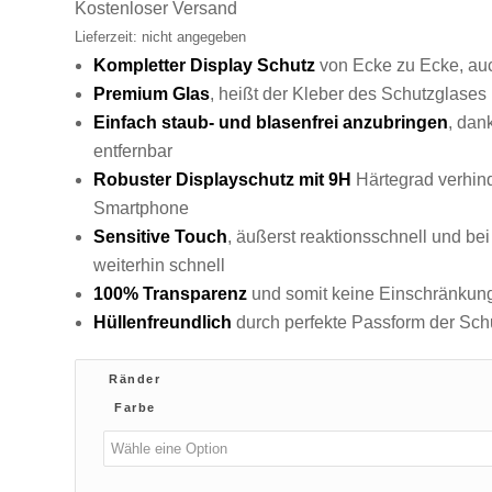
war:
ist:
Kostenloser Versand
€17,99
€9,99.
Lieferzeit: nicht angegeben
Kompletter Display Schutz
von Ecke zu Ecke, au
Premium Glas
, heißt der Kleber des Schutzglases 
Einfach staub- und blasenfrei anzubringen
, dan
entfernbar
Robuster Displayschutz mit 9H
Härtegrad verhin
Smartphone
Sensitive Touch
, äußerst reaktionsschnell und be
weiterhin schnell
100% Transparenz
und somit keine Einschränkung
Hüllenfreundlich
durch perfekte Passform der Sch
Ränder
Farbe