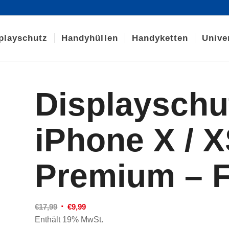
playschutz
Handyhüllen
Handyketten
Unive
Displaysch
iPhone X / X
Premium – F
Ursprünglicher
Aktueller
€
17,99
€
9,99
Preis
Preis
Enthält 19% MwSt.