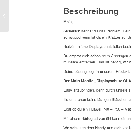
2er
Beschreibung
Pack
Displayschutz GLAS
Menge
Huawei P8 Lite – Basic
Moin,
Sicherlich kennst du das Problem: Dei
schwuppdiwupp ist da ein Kratzer auf de
Herkömmliche Displayschutzfolien beein
Du ärgerst dich schon beim Anbringen a
mühsam entfernen. Das ist nervig, wir v
Deine Lösung liegt in unserem Produkt:
Der Moin Mobile „Displayschutz GL
Easy anzubringen, denn durch unsere sp
Es entstehen keine lästigen Bläschen u
Egal ob du ein Huawei P40 – P30 – Mate
Mit einem Härtegrad von 9H kann dir un
Wir schützen dein Handy und dich vor k