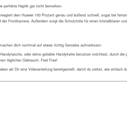
ie perfekte Haptik gar nicht bemerken.
reagiert dein Huawei 100 Prozent genau und äußerst schnell, sogar bei feins
der Frontkamera. Außerdem sorgt die Schutzfolie für einen kristallklaren un
r machen dich nochmal auf etwas richtig Geniales aufmerksam:
ne Handytasche, oder deine geliebte Handykette benutzen möchtest, durch die
einen täglichen Gebrauch. Feel Free!
ben wir Dir eine Videoanleitung bereitgestellt, damit du siehst, wie einfach 