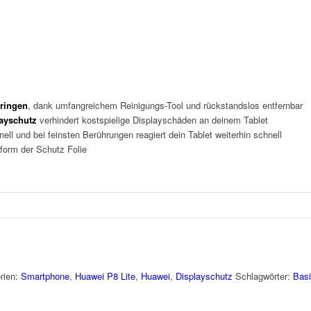
bringen
, dank umfangreichem Reinigungs-Tool und rückstandslos entfernbar
layschutz
verhindert kostspielige Displayschäden an deinem Tablet
nell und bei feinsten Berührungen reagiert dein Tablet weiterhin schnell
form der Schutz Folie
rien:
Smartphone
,
Huawei P8 Lite
,
Huawei
,
Displayschutz
Schlagwörter:
Basi