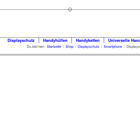
Displayschutz
Handyhüllen
Handyketten
Universelle Han
Du bist hier:
Startseite
/
Shop
/
Displayschutz
/
Smartphone
/
Displays