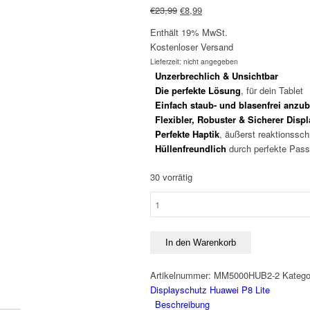
Ursprünglicher
Aktueller
€
23,99
€
8,99
Preis
Preis
Enthält 19% MwSt.
war:
ist:
Kostenloser Versand
€23,99
€8,99.
Lieferzeit: nicht angegeben
Unzerbrechlich & Unsichtbar
Die perfekte Lösung
, für dein Tablet
Einfach staub- und blasenfrei anzu
Flexibler, Robuster & Sicherer Disp
Perfekte Haptik
, äußerst reaktionssch
Hüllenfreundlich
durch perfekte Pass
30 vorrätig
Displayschutz
GLAS
Huawei
P8
In den Warenkorb
Lite
-
Artikelnummer:
MM5000HUB2-2
Katego
Basic
Displayschutz Huawei P8 Lite
-
Beschreibung