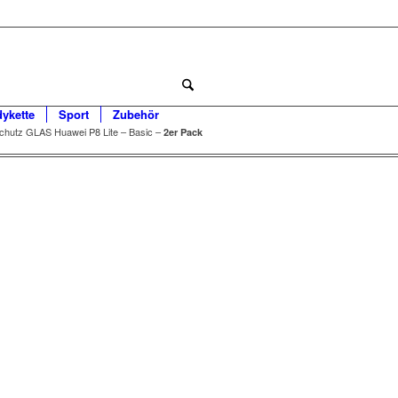
dykette
Sport
Zubehör
chutz GLAS Huawei P8 Lite – Basic –
2er Pack