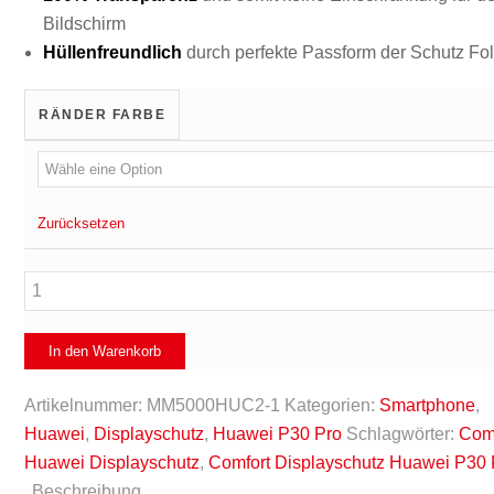
Bildschirm
Hüllenfreundlich
durch perfekte Passform der Schutz Fol
RÄNDER FARBE
Zurücksetzen
Displayschutz
GLAS
Huawei
In den Warenkorb
P30
Pro
Artikelnummer:
MM5000HUC2-1
Kategorien:
Smartphone
,
-
Huawei
,
Displayschutz
,
Huawei P30 Pro
Schlagwörter:
Com
Comfort
Huawei Displayschutz
,
Comfort Displayschutz Huawei P30 
Menge
Beschreibung