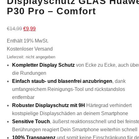
Displayschutz GLAS Huaw
P30 Pro – Comfort
Ursprünglicher
Aktueller
€
14,99
€
9,99
Preis
Preis
Enthält 19% MwSt.
war:
ist:
Kostenloser Versand
€14,99
€9,99.
Lieferzeit: nicht angegeben
Kompletter Display Schutz
von Ecke zu Ecke, auch übe
die Rundungen
Einfach staub- und blasenfrei anzubringen
, dank
umfangreichem Reinigungs-Tool und rückstandslos
entfernbar
Robuster Displayschutz mit 9H
Härtegrad verhindert
kostspielige Displayschäden an deinem Smartphone
Sensitive Touch
, äußerst reaktionsschnell und bei feinst
Berührungen reagiert Dein Smartphone weiterhin schnell
100% Transparenz
und somit keine Einschränkung für d