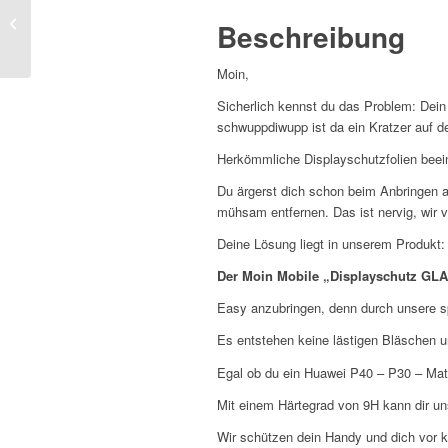
Displayschutz GLAS
2er
Huawei P10 Lite –
Beschreibung
Pack
Basic
Menge
Moin,
Sicherlich kennst du das Problem: Dei
schwuppdiwupp ist da ein Kratzer auf de
Herkömmliche Displayschutzfolien beein
Du ärgerst dich schon beim Anbringen a
mühsam entfernen. Das ist nervig, wir v
Deine Lösung liegt in unserem Produkt:
Der Moin Mobile „Displayschutz GL
Easy anzubringen, denn durch unsere sp
Es entstehen keine lästigen Bläschen u
Egal ob du ein Huawei P40 – P30 – Mate
Mit einem Härtegrad von 9H kann dir un
Wir schützen dein Handy und dich vor k