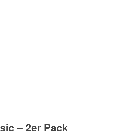
sic –
2er Pack