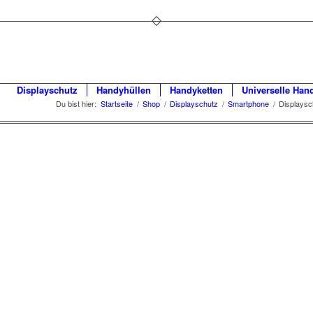
Displayschutz
Handyhüllen
Handyketten
Universelle Han
Du bist hier:
Startseite
/
Shop
/
Displayschutz
/
Smartphone
/
Displaysc