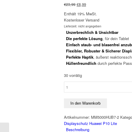
Ursprünglicher
Aktueller
€
23,99
€
8,99
Preis
Preis
Enthält 19% MwSt.
war:
ist:
Kostenloser Versand
€23,99
€8,99.
Lieferzeit: nicht angegeben
Unzerbrechlich & Unsichtbar
Die perfekte Lösung
, für dein Tablet
Einfach staub- und blasenfrei anzu
Flexibler, Robuster & Sicherer Disp
Perfekte Haptik
, äußerst reaktionssch
Hüllenfreundlich
durch perfekte Pass
30 vorrätig
Displayschutz
GLAS
Huawei
P10
In den Warenkorb
Lite
-
Artikelnummer:
MM5000HUB7-2
Katego
Basic
Displayschutz Huawei P10 Lite
-
Beschreibung