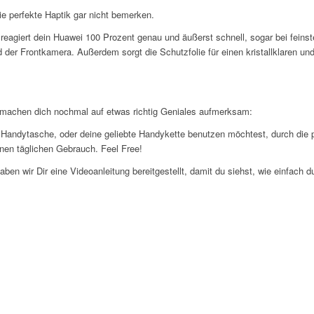
ie perfekte Haptik gar nicht bemerken.
reagiert dein Huawei 100 Prozent genau und äußerst schnell, sogar bei feins
der Frontkamera. Außerdem sorgt die Schutzfolie für einen kristallklaren un
r machen dich nochmal auf etwas richtig Geniales aufmerksam:
ne Handytasche, oder deine geliebte Handykette benutzen möchtest, durch die
einen täglichen Gebrauch. Feel Free!
ben wir Dir eine Videoanleitung bereitgestellt, damit du siehst, wie einfach 