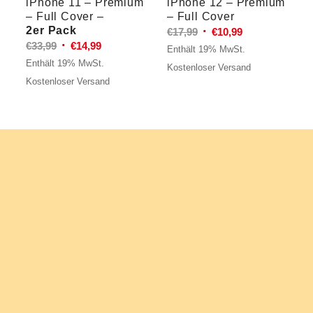
iPhone 11 – Premium
iPhone 12 – Premium
– Full Cover –
– Full Cover
2er Pack
Ursprünglicher
Aktueller
€
17,99
€
10,99
Ursprünglicher
Aktueller
€
33,99
€
14,99
Preis
Preis
Enthält 19% MwSt.
Preis
Preis
Enthält 19% MwSt.
war:
ist:
Kostenloser Versand
war:
ist:
€17,99
€10,99.
Kostenloser Versand
€33,99
€14,99.