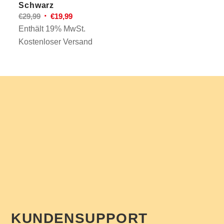
Schwarz
Ursprünglicher
Aktueller
€
29,99
€
19,99
Preis
Preis
Enthält 19% MwSt.
war:
ist:
Kostenloser Versand
€29,99
€19,99.
KUNDENSUPPORT