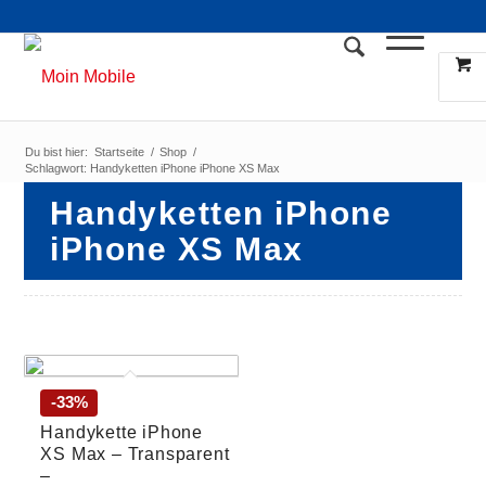
Du bist hier:
Startseite
/
Shop
/
Schlagwort: Handyketten iPhone iPhone XS Max
Handyketten iPhone
iPhone XS Max
-33%
Handykette iPhone
XS Max – Transparent
–