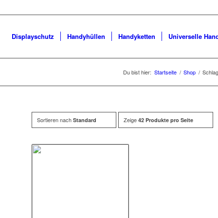
Displayschutz
Handyhüllen
Handyketten
Universelle Han
Du bist hier:
Startseite
/
Shop
/
Schlag
Sortieren nach
Zeige
Standard
42 Produkte pro Seite