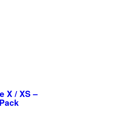
 X / XS –
 Pack