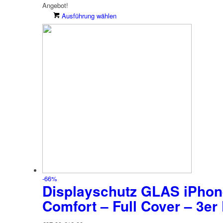
Angebot!
Dieses
Ausführung wählen
Produkt
weist
mehrere
Varianten
auf.
Die
Optionen
können
auf
der
Produktseite
gewählt
werden
-66%
Displayschutz GLAS iPhone
Comfort – Full Cover –
3er