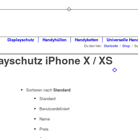
Displayschutz
Handyhüllen
Handyketten
Universelle Han
Du bist hier:
Startseite
/
Shop
/
Sc
ayschutz iPhone X / XS
Sortieren nach
Standard
Standard
Benutzerdefiniert
Name
Preis