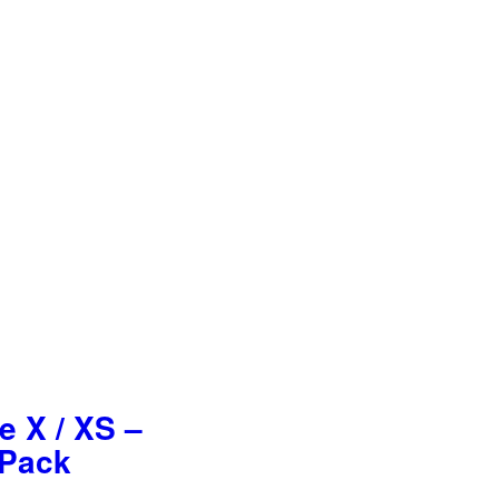
 X / XS –
 Pack