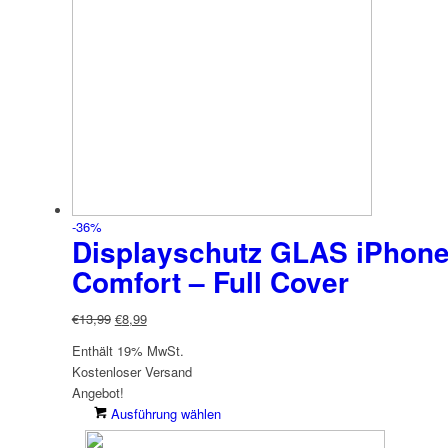
-36%
Displayschutz GLAS iPhone 
Comfort – Full Cover
Ursprünglicher
Aktueller
€
13,99
€
8,99
Preis
Preis
Enthält 19% MwSt.
war:
ist:
Kostenloser Versand
€13,99
€8,99.
Angebot!
Dieses
Ausführung wählen
Produkt