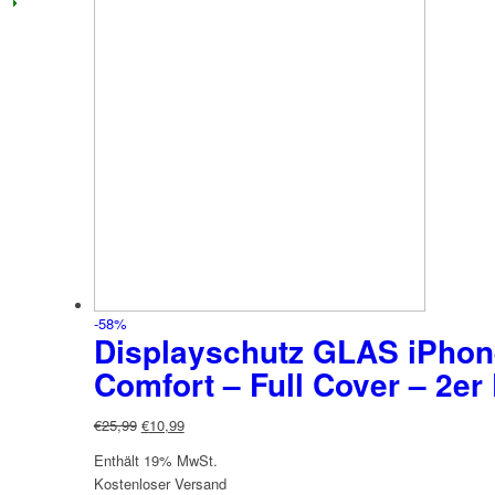
weist
mehrere
Varianten
auf.
Die
Optionen
können
auf
der
Produktseite
gewählt
werden
-58%
Displayschutz GLAS iPhone
Comfort – Full Cover –
2er
Ursprünglicher
Aktueller
€
25,99
€
10,99
Preis
Preis
Enthält 19% MwSt.
war:
ist:
Kostenloser Versand
€25,99
€10,99.