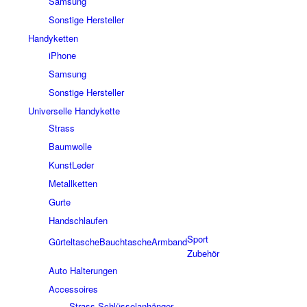
Samsung
Sonstige Hersteller
Handyketten
iPhone
Samsung
Sonstige Hersteller
Universelle Handykette
Strass
Baumwolle
KunstLeder
Metallketten
Gurte
Handschlaufen
Sport
Gürteltasche
Bauchtasche
Armband
Zubehör
Auto Halterungen
Accessoires
Strass Schlüsselanhänger