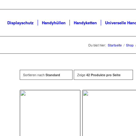
Displayschutz
Handyhüllen
Handyketten
Universelle Han
Du bist hier:
Startseite
/
Shop
Sortieren nach
Zeige
Standard
42 Produkte pro Seite