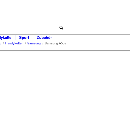
dykette
Sport
Zubehör
p
/
Handyketten
/
Samsung
/
Samsung A55s