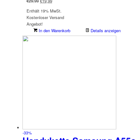
Ursprünglicher
Aktueller
€
29,99
€
19,99
Preis
Preis
Enthält 19% MwSt.
war:
ist:
Kostenloser Versand
€29,99
€19,99.
Angebot!
In den Warenkorb
Details anzeigen
-33%