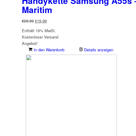
Handykette Samsung A55s –
Maritim
Ursprünglicher
Aktueller
€
29,99
€
19,99
Preis
Preis
Enthält 19% MwSt.
war:
ist:
Kostenloser Versand
€29,99
€19,99.
Angebot!
In den Warenkorb
Details anzeigen