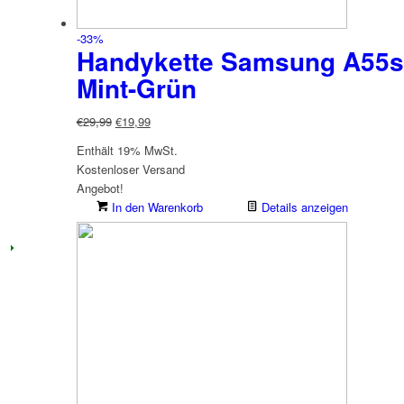
-33%
Handykette Samsung A55s 
Mint-Grün
Ursprünglicher
Aktueller
€
29,99
€
19,99
Preis
Preis
Enthält 19% MwSt.
war:
ist:
Kostenloser Versand
€29,99
€19,99.
Angebot!
In den Warenkorb
Details anzeigen