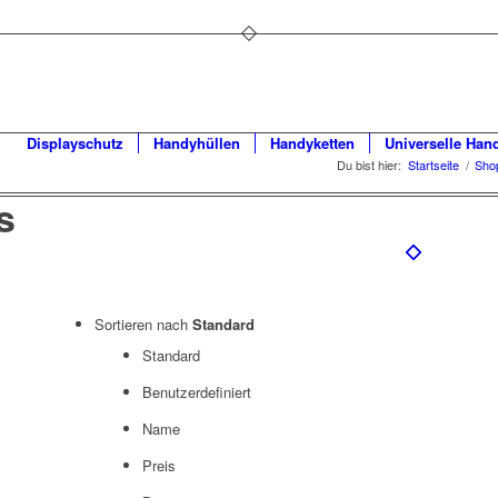
Displayschutz
Handyhüllen
Handyketten
Universelle Han
Du bist hier:
Startseite
/
Sho
s
Sortieren nach
Standard
Standard
Benutzerdefiniert
Name
Preis