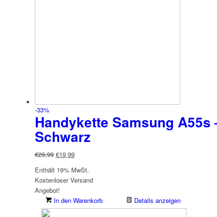
-33%
Handykette Samsung A55s –
Schwarz
Ursprünglicher
Aktueller
€
29,99
€
19,99
Preis
Preis
Enthält 19% MwSt.
war:
ist:
Kostenloser Versand
€29,99
€19,99.
Angebot!
In den Warenkorb
Details anzeigen