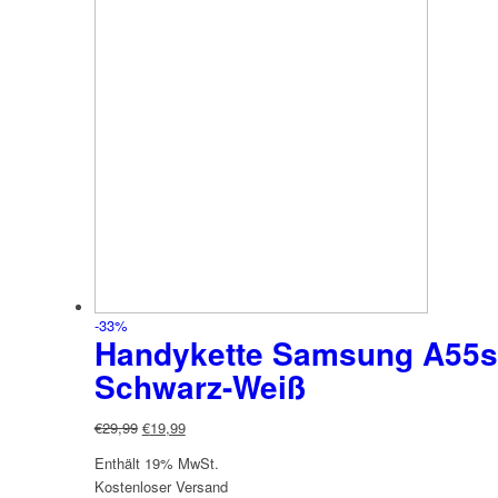
-33%
Handykette Samsung A55s 
Schwarz-Weiß
Ursprünglicher
Aktueller
€
29,99
€
19,99
Preis
Preis
Enthält 19% MwSt.
war:
ist:
Kostenloser Versand
€29,99
€19,99.