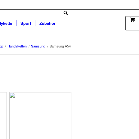
dykette
Sport
Zubehör
op
/
Handyketten
/
Samsung
/
Samsung A54