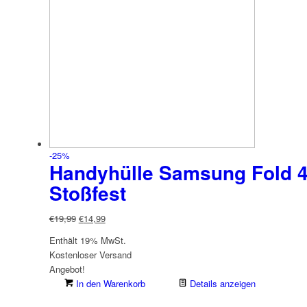
-25%
Handyhülle Samsung Fold 
Stoßfest
Ursprünglicher
Aktueller
€
19,99
€
14,99
Preis
Preis
Enthält 19% MwSt.
war:
ist:
Kostenloser Versand
€19,99
€14,99.
Angebot!
In den Warenkorb
Details anzeigen