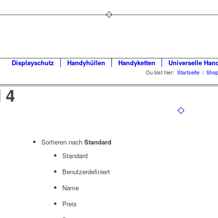
Displayschutz
Handyhüllen
Handyketten
Universelle Han
Du bist hier:
Startseite
/
Sho
 4
Sortieren nach
Standard
Standard
Benutzerdefiniert
Name
Preis