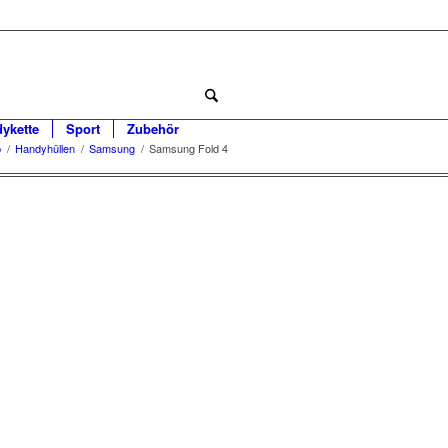
dykette
Sport
Zubehör
p
/
Handyhüllen
/
Samsung
/
Samsung Fold 4