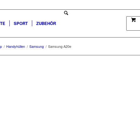
TTE
SPORT
ZUBEHÖR
p
/
Handyhüllen
/
Samsung
/
Samsung A20e