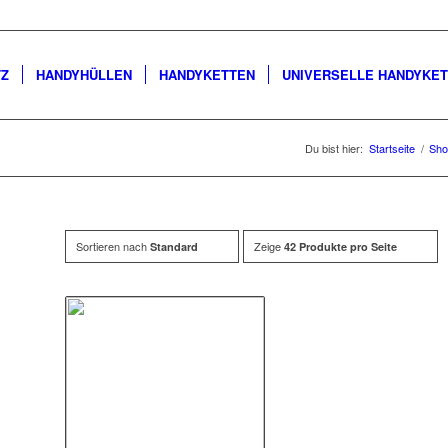
TZ
HANDYHÜLLEN
HANDYKETTEN
UNIVERSELLE HANDYKE
Du bist hier:
Startseite
/
Sho
Sortieren nach
Zeige
Standard
42 Produkte pro Seite