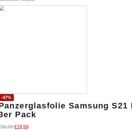
€37,99
€24,99.
-47%
Panzerglasfolie Samsung S21
3er Pack
Ursprünglicher
Aktueller
€
56,99
€
29,99