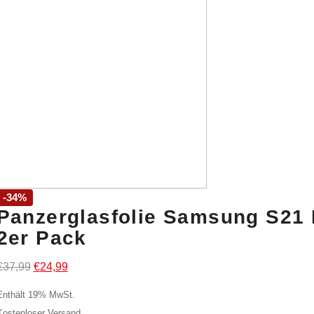
-34%
Panzerglasfolie Samsung S21
2er Pack
Ursprünglicher
Aktueller
€
37,99
€
24,99
Preis
Preis
Enthält 19% MwSt.
war:
ist:
Kostenloser Versand