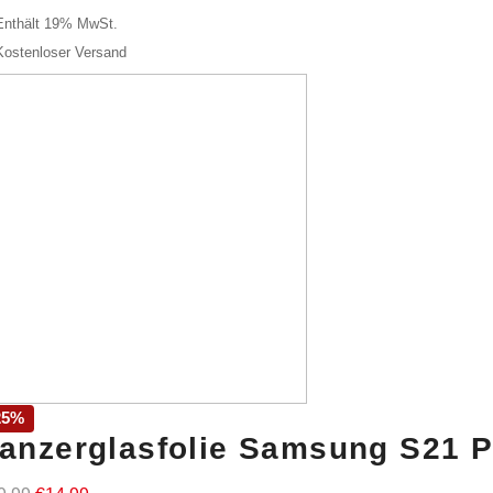
Preis
Preis
Enthält 19% MwSt.
war:
ist:
Kostenloser Versand
€56,99
€29,99.
25%
anzerglasfolie Samsung S21 