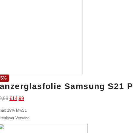
25%
anzerglasfolie Samsung S21 
Ursprünglicher
Aktueller
9,99
€
14,99
Preis
Preis
hält 19% MwSt.
war:
ist:
tenloser Versand
€19,99
€14,99.