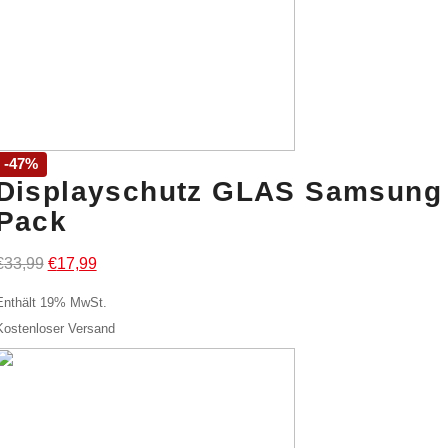
-47%
Displayschutz GLAS Samsung 
Pack
Ursprünglicher
Aktueller
€
33,99
€
17,99
Preis
Preis
Enthält 19% MwSt.
war:
ist:
Kostenloser Versand
€33,99
€17,99.