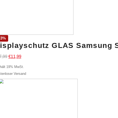
33%
isplayschutz GLAS Samsung S
Ursprünglicher
Aktueller
7,99
€
11,99
Preis
Preis
hält 19% MwSt.
war:
ist:
tenloser Versand
€17,99
€11,99.