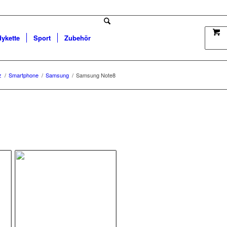
dykette
Sport
Zubehör
z
/
Smartphone
/
Samsung
/
Samsung Note8