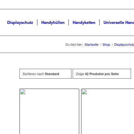
Displayschutz
Handyhüllen
Handyketten
Universelle Han
Du bist hier:
Startseite
/
Shop
/
Displayschut
Sortieren nach
Zeige
Standard
42 Produkte pro Seite