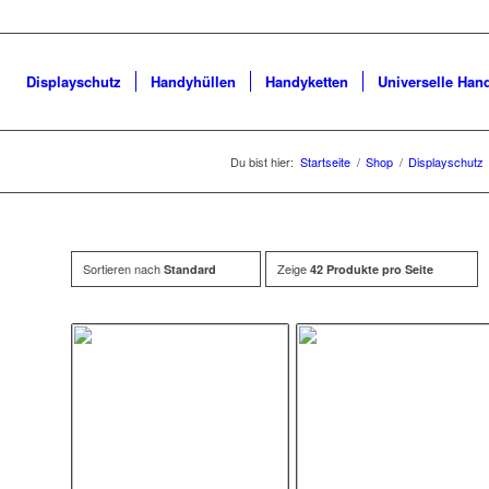
Displayschutz
Handyhüllen
Handyketten
Universelle Han
Du bist hier:
Startseite
/
Shop
/
Displayschutz
Sortieren nach
Zeige
Standard
42 Produkte pro Seite